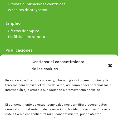
Últimas publicaciones científicas
Websites de proyectos
Empleo
Ofertas de empleo
Perfil del contratante
Publicaciones
Plan Estratégico 2021-2026
Gestionar el consentimiento
Memorias corporativas
de las cookies
Biblioteca. Repositorio CITAREA
En esta web utilizamos cookies y/o tecnologías similares propias y de
Sala de prensa
terceros para analizar el tráfico de la red, así como poder personalizar la
información que ofrece a sus usuarios o promover sus servicios.
Noticias
Eventos
El CITA en los medios de comunicación
El consentimiento de estas tecnologías nos permitirá procesar datos
Identidad corporativa
como el comportamiento de navegación o las identificaciones únicas en
Boletín electrónico cita2
este sitio. No consentir o retirar el consentimiento, puede afectar