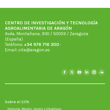
CENTRO DE INVESTIGACIÓN Y TECNOLOGÍA
AGROALIMENTARIA DE ARAGÓN
Avda. Montañana, 930 / 50059 / Zaragoza
(España)
Teléfono:
+34 976 716 300
·
Email:
cita@aragon.es
Encuéntranos en:
Facebook
X
YouTube
Linkedin
Instagra
Soun
page
page
page
page
page
page
opens
opens
opens
opens
opens
open
in
in
in
in
in
in
new
new
new
new
new
new
Sobre el CITA
window
window
window
window
window
wind
Historia, Misión, Visión y Objetivos