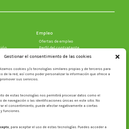
in
in
in
in
in
in
new
new
new
new
new
new
window
window
window
window
window
window
Empleo
Ofertas de empleo
ción
Perfil del contratante
Gestionar el consentimiento de las cookies
lizamos cookies y/o tecnologías similares propias y de terceros para
ficas
fico de la red, así como poder personalizar la información que ofrece a
 promover sus servicios.
nto de estas tecnologías nos permitirá procesar datos como el
Buscar en la web del CITA
de navegación o las identificaciones únicas en este sitio. No
irar el consentimiento, puede afectar negativamente a ciertas
Buscar:
 y funciones.
cepto
, para aceptar el uso de estas tecnologías. Puedes acceder a