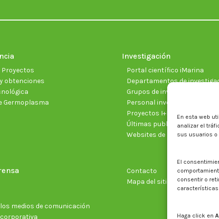
ncia
Investigación
e Proyectos
Portal científico iMarina
y obtenciones
Departamentos de investiga
cnológica
Grupos de investigación
e Germoplasma
Personal investigador
Proyectos I+D+I vigentes
En esta web uti
Últimas publicaciones cientí
analizar el trá
Websites de proyectos
sus usuarios o
El consentimie
rensa
Contacto
comportamiento 
consentir o ret
Mapa del sitio web
características
n los medios de comunicación
Haga click en
A
 corporativa