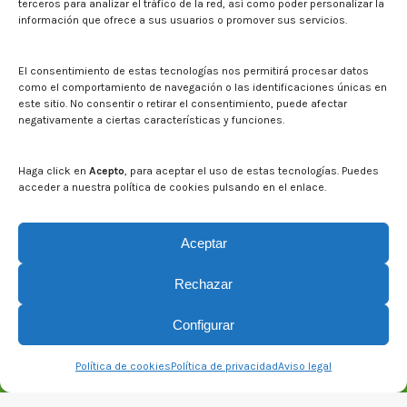
terceros para analizar el tráfico de la red, así como poder personalizar la
información que ofrece a sus usuarios o promover sus servicios.
Noticias
Eventos
El CITA en los medios de comunicación
El consentimiento de estas tecnologías nos permitirá procesar datos
Identidad corporativa
como el comportamiento de navegación o las identificaciones únicas en
Boletín electrónico cita2
este sitio. No consentir o retirar el consentimiento, puede afectar
negativamente a ciertas características y funciones.
Contacto
Mapa del sitio web
Haga click en
Acepto
, para aceptar el uso de estas tecnologías. Puedes
acceder a nuestra política de cookies pulsando en el enlace.
Buscar en la web del CITA
Buscar:
Aceptar
Rechazar
Configurar
Política de cookies
Política de privacidad
Aviso legal
© CITA Aragón - 2026. Todos los derechos reservados.
Legal