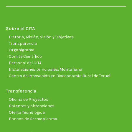
page
page
page
page
page
page
opens
opens
opens
opens
opens
open
in
in
in
in
in
in
new
new
new
new
new
new
Sobre el CITA
window
window
window
window
window
wind
Historia, Misión, Visión y Objetivos
Transparencia
Organigrama
Comité Científico
Personal del CITA
Instalaciones principales. Montañana
Centro de Innovación en Bioeconomía Rural de Teruel
Transferencia
Oficina de Proyectos
Patentes y obtenciones
Oferta Tecnológica
Bancos de Germoplasma