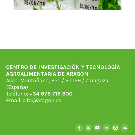
CENTRO DE INVESTIGACIÓN Y TECNOLOGÍA
AGROALIMENTARIA DE ARAGÓN
Avda. Montañana, 930 / 50059 / Zaragoza
(España)
Teléfono:
+34 976 716 300
·
Email:
cita@aragon.es
Encuéntranos en:
Facebook
X
YouTube
Linkedin
Instagra
Soun