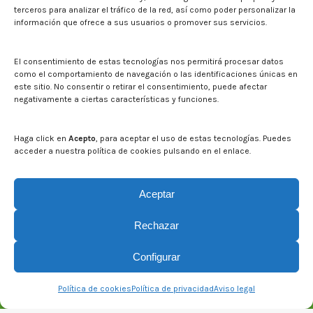
Sala de prensa
terceros para analizar el tráfico de la red, así como poder personalizar la
información que ofrece a sus usuarios o promover sus servicios.
Noticias
Eventos
El CITA en los medios de comunicación
El consentimiento de estas tecnologías nos permitirá procesar datos
Identidad corporativa
como el comportamiento de navegación o las identificaciones únicas en
Boletín electrónico cita2
este sitio. No consentir o retirar el consentimiento, puede afectar
negativamente a ciertas características y funciones.
Contacto
Mapa del sitio web
Haga click en
Acepto
, para aceptar el uso de estas tecnologías. Puedes
acceder a nuestra política de cookies pulsando en el enlace.
Buscar en la web del CITA
Buscar:
Aceptar
Rechazar
Configurar
Política de cookies
Política de privacidad
Aviso legal
© CITA Aragón - 2026. Todos los derechos reservados.