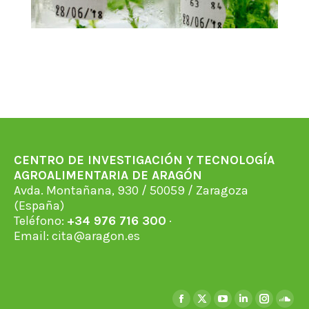
CENTRO DE INVESTIGACIÓN Y TECNOLOGÍA
AGROALIMENTARIA DE ARAGÓN
Avda. Montañana, 930 / 50059 / Zaragoza
(España)
Teléfono:
+34 976 716 300
·
Email:
cita@aragon.es
Encuéntranos en:
Facebook
X
YouTube
Linkedin
Instagra
Soun