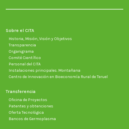
page
page
page
page
page
page
opens
opens
opens
opens
opens
open
in
in
in
in
in
in
new
new
new
new
new
new
Sobre el CITA
window
window
window
window
window
wind
Historia, Misión, Visión y Objetivos
Transparencia
Organigrama
Comité Científico
Personal del CITA
Instalaciones principales. Montañana
Centro de Innovación en Bioeconomía Rural de Teruel
Transferencia
Oficina de Proyectos
Patentes y obtenciones
Oferta Tecnológica
Bancos de Germoplasma