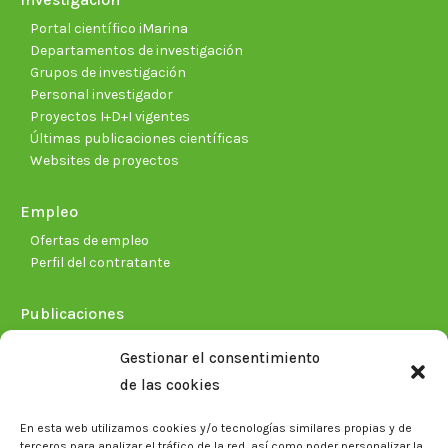
Portal científico iMarina
Departamentos de investigación
Grupos de investigación
Personal investigador
Proyectos I+D+I vigentes
Últimas publicaciones científicas
Websites de proyectos
Empleo
Ofertas de empleo
Perfil del contratante
Publicaciones
Plan Estratégico 2021-2026
Gestionar el consentimiento
Memorias corporativas
de las cookies
Biblioteca. Repositorio CITAREA
En esta web utilizamos cookies y/o tecnologías similares propias y de
Sala de prensa
terceros para analizar el tráfico de la red, así como poder personalizar la