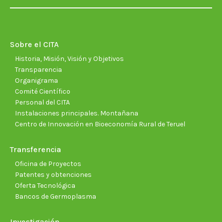
page
page
page
page
page
page
opens
opens
opens
opens
opens
open
in
in
in
in
in
in
new
new
new
new
new
new
Sobre el CITA
window
window
window
window
window
wind
Historia, Misión, Visión y Objetivos
Transparencia
Organigrama
Comité Científico
Personal del CITA
Instalaciones principales. Montañana
Centro de Innovación en Bioeconomía Rural de Teruel
Transferencia
Oficina de Proyectos
Patentes y obtenciones
Oferta Tecnológica
Bancos de Germoplasma
Investigación