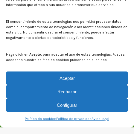
información que ofrece a sus usuarios o promover sus servicios.
Noticias
Eventos
El CITA en los medios de comunicación
El consentimiento de estas tecnologías nos permitirá procesar datos
Identidad corporativa
como el comportamiento de navegación o las identificaciones únicas en
Boletín electrónico cita2
este sitio. No consentir o retirar el consentimiento, puede afectar
negativamente a ciertas características y funciones.
Contacto
Mapa del sitio web
Haga click en
Acepto
, para aceptar el uso de estas tecnologías. Puedes
acceder a nuestra política de cookies pulsando en el enlace.
Buscar en la web del CITA
Buscar:
Aceptar
Rechazar
Configurar
Política de cookies
Política de privacidad
Aviso legal
© CITA Aragón - 2026. Todos los derechos reservados.
Legal