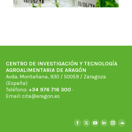
CENTRO DE INVESTIGACIÓN Y TECNOLOGÍA
AGROALIMENTARIA DE ARAGÓN
Avda. Montañana, 930 / 50059 / Zaragoza
(España)
Teléfono:
+34 976 716 300
·
Email:
cita@aragon.es
Encuéntranos en:
Facebook
X
YouTube
Linkedin
Instagra
Soun