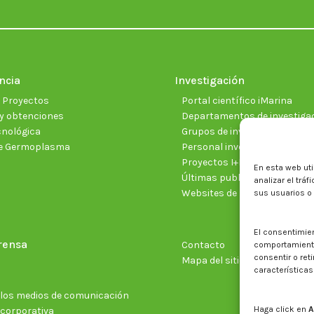
ncia
Investigación
e Proyectos
Portal científico iMarina
y obtenciones
Departamentos de investiga
cnológica
Grupos de investigación
e Germoplasma
Personal investigador
Proyectos I+D+I vigentes
En esta web uti
Últimas publicaciones cientí
analizar el trá
Websites de proyectos
sus usuarios o
El consentimie
rensa
Contacto
comportamiento 
consentir o ret
Mapa del sitio web
características
n los medios de comunicación
Haga click en
A
 corporativa