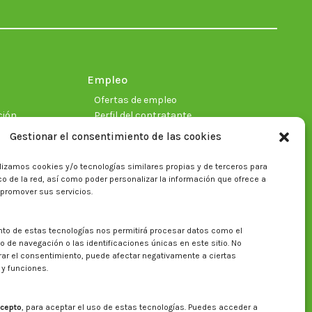
in
in
in
in
in
in
new
new
new
new
new
new
window
window
window
window
window
window
Empleo
Ofertas de empleo
ción
Perfil del contratante
Gestionar el consentimiento de las cookies
lizamos cookies y/o tecnologías similares propias y de terceros para
ficas
fico de la red, así como poder personalizar la información que ofrece a
 promover sus servicios.
nto de estas tecnologías nos permitirá procesar datos como el
Buscar en la web del CITA
de navegación o las identificaciones únicas en este sitio. No
irar el consentimiento, puede afectar negativamente a ciertas
Buscar:
 y funciones.
cepto
, para aceptar el uso de estas tecnologías. Puedes acceder a