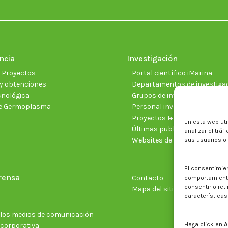
ncia
Investigación
e Proyectos
Portal científico iMarina
y obtenciones
Departamentos de investiga
cnológica
Grupos de investigación
e Germoplasma
Personal investigador
Proyectos I+D+I vigentes
En esta web uti
Últimas publicaciones cientí
analizar el trá
Websites de proyectos
sus usuarios o
El consentimie
rensa
Contacto
comportamiento 
consentir o ret
Mapa del sitio web
características
n los medios de comunicación
Haga click en
A
 corporativa