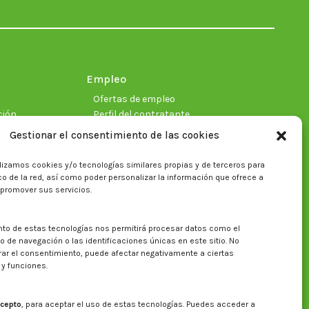
in
in
in
in
in
in
new
new
new
new
new
new
window
window
window
window
window
window
Empleo
Ofertas de empleo
ción
Perfil del contratante
Gestionar el consentimiento de las cookies
lizamos cookies y/o tecnologías similares propias y de terceros para
ficas
fico de la red, así como poder personalizar la información que ofrece a
 promover sus servicios.
nto de estas tecnologías nos permitirá procesar datos como el
Buscar en la web del CITA
de navegación o las identificaciones únicas en este sitio. No
irar el consentimiento, puede afectar negativamente a ciertas
Buscar:
 y funciones.
cepto
, para aceptar el uso de estas tecnologías. Puedes acceder a