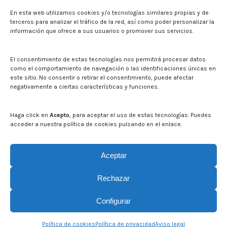
En esta web utilizamos cookies y/o tecnologías similares propias y de
Sala de prensa
terceros para analizar el tráfico de la red, así como poder personalizar la
información que ofrece a sus usuarios o promover sus servicios.
Noticias
Eventos
El CITA en los medios de comunicación
El consentimiento de estas tecnologías nos permitirá procesar datos
Identidad corporativa
como el comportamiento de navegación o las identificaciones únicas en
Boletín electrónico cita2
este sitio. No consentir o retirar el consentimiento, puede afectar
negativamente a ciertas características y funciones.
Contacto
Mapa del sitio web
Haga click en
Acepto
, para aceptar el uso de estas tecnologías. Puedes
acceder a nuestra política de cookies pulsando en el enlace.
Buscar en la web del CITA
Buscar:
Aceptar
Rechazar
Configurar
Política de cookies
Política de privacidad
Aviso legal