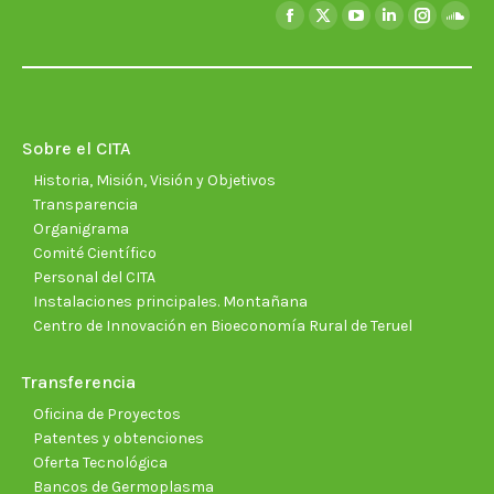
Encuéntranos en:
Facebook
X
YouTube
Linkedin
Instagra
Soun
page
page
page
page
page
page
opens
opens
opens
opens
opens
open
in
in
in
in
in
in
new
new
new
new
new
new
Sobre el CITA
window
window
window
window
window
wind
Historia, Misión, Visión y Objetivos
Transparencia
Organigrama
Comité Científico
Personal del CITA
Instalaciones principales. Montañana
Centro de Innovación en Bioeconomía Rural de Teruel
Transferencia
Oficina de Proyectos
Patentes y obtenciones
Oferta Tecnológica
Bancos de Germoplasma