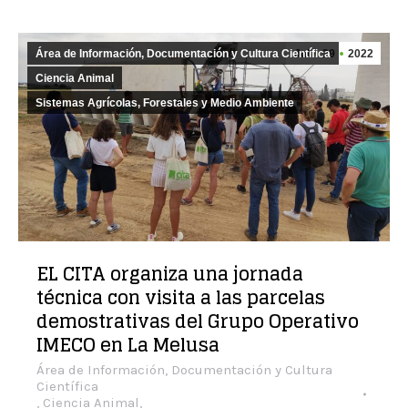
Área de Información, Documentación y Cultura Científica
Jul
29
2022
Ciencia Animal
Sistemas Agrícolas, Forestales y Medio Ambiente
EL CITA organiza una jornada
técnica con visita a las parcelas
demostrativas del Grupo Operativo
IMECO en La Melusa
Área de Información, Documentación y Cultura
Científica
,
Ciencia Animal
,