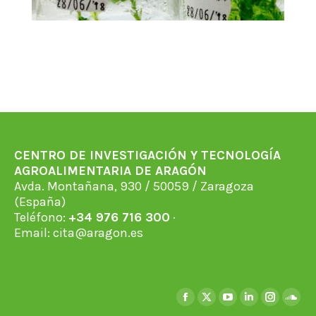
CENTRO DE INVESTIGACIÓN Y TECNOLOGÍA
AGROALIMENTARIA DE ARAGÓN
Avda. Montañana, 930 / 50059 / Zaragoza
(España)
Teléfono:
+34 976 716 300
·
Email:
cita@aragon.es
Encuéntranos en:
Facebook
X
YouTube
Linkedin
Instagra
Soun