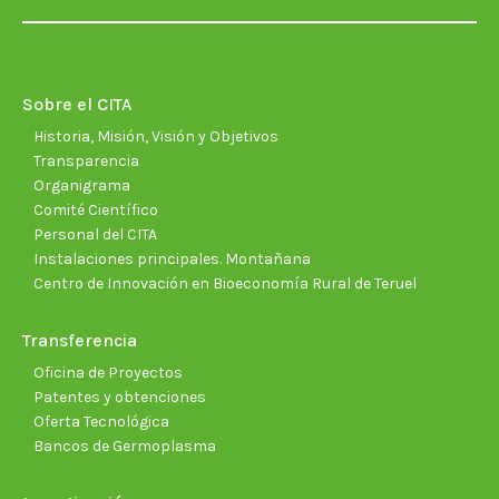
page
page
page
page
page
page
opens
opens
opens
opens
opens
open
in
in
in
in
in
in
new
new
new
new
new
new
Sobre el CITA
window
window
window
window
window
wind
Historia, Misión, Visión y Objetivos
Transparencia
Organigrama
Comité Científico
Personal del CITA
Instalaciones principales. Montañana
Centro de Innovación en Bioeconomía Rural de Teruel
Transferencia
Oficina de Proyectos
Patentes y obtenciones
Oferta Tecnológica
Bancos de Germoplasma