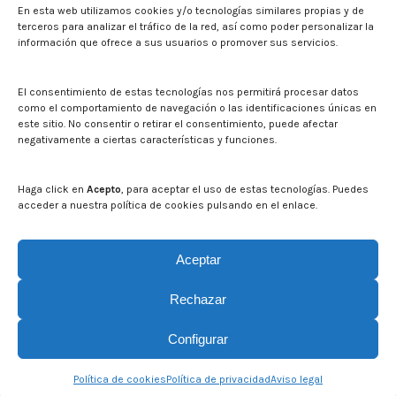
En esta web utilizamos cookies y/o tecnologías similares propias y de
Noticias
terceros para analizar el tráfico de la red, así como poder personalizar la
Eventos
información que ofrece a sus usuarios o promover sus servicios.
El CITA en los medios de comunicación
Identidad corporativa
El consentimiento de estas tecnologías nos permitirá procesar datos
Boletín electrónico cita2
como el comportamiento de navegación o las identificaciones únicas en
este sitio. No consentir o retirar el consentimiento, puede afectar
negativamente a ciertas características y funciones.
Contacto
Mapa del sitio web
Haga click en
Acepto
, para aceptar el uso de estas tecnologías. Puedes
acceder a nuestra política de cookies pulsando en el enlace.
Buscar en la web del CITA
Buscar:
Aceptar
Rechazar
Configurar
© CITA Aragón - 2026. Todos los derechos reservados.
Política de cookies
Política de privacidad
Aviso legal
Legal