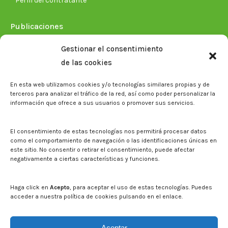
Perfil del contratante
Publicaciones
Plan Estratégico 2021-2026
Gestionar el consentimiento
Memorias corporativas
de las cookies
Biblioteca. Repositorio CITAREA
En esta web utilizamos cookies y/o tecnologías similares propias y de
Sala de prensa
terceros para analizar el tráfico de la red, así como poder personalizar la
información que ofrece a sus usuarios o promover sus servicios.
Noticias
Eventos
El CITA en los medios de comunicación
El consentimiento de estas tecnologías nos permitirá procesar datos
Identidad corporativa
como el comportamiento de navegación o las identificaciones únicas en
Boletín electrónico cita2
este sitio. No consentir o retirar el consentimiento, puede afectar
negativamente a ciertas características y funciones.
Contacto
Mapa del sitio web
Haga click en
Acepto
, para aceptar el uso de estas tecnologías. Puedes
acceder a nuestra política de cookies pulsando en el enlace.
Buscar en la web del CITA
Buscar:
Aceptar