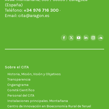
(España)
Teléfono:
+34 976 716 300
·
Email:
cita@aragon.es
Encuéntranos en:
Facebook
X
YouTube
Linkedin
Instagra
Soun
page
page
page
page
page
page
opens
opens
opens
opens
opens
open
in
in
in
in
in
in
new
new
new
new
new
new
Sobre el CITA
window
window
window
window
window
wind
Historia, Misión, Visión y Objetivos
Transparencia
Organigrama
Comité Científico
Personal del CITA
Instalaciones principales. Montañana
Centro de Innovación en Bioeconomía Rural de Teruel