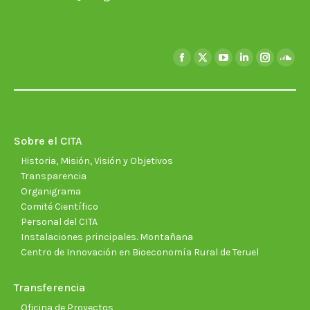
Encuéntranos en:
Facebook
X
YouTube
Linkedin
Instagra
Soun
page
page
page
page
page
page
opens
opens
opens
opens
opens
open
in
in
in
in
in
in
new
new
new
new
new
new
Sobre el CITA
window
window
window
window
window
wind
Historia, Misión, Visión y Objetivos
Transparencia
Organigrama
Comité Científico
Personal del CITA
Instalaciones principales. Montañana
Centro de Innovación en Bioeconomía Rural de Teruel
Transferencia
Oficina de Proyectos