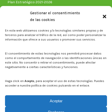
Plan Estratégico 2021-2026
Memorias corporativas
Gestionar el consentimiento
Biblioteca. Repositorio CITAREA
de las cookies
Sala de prensa
En esta web utilizamos cookies y/o tecnologías similares propias y de
Noticias
terceros para analizar el tráfico de la red, así como poder personalizar la
Eventos
información que ofrece a sus usuarios o promover sus servicios.
El CITA en los medios de comunicación
Identidad corporativa
El consentimiento de estas tecnologías nos permitirá procesar datos
Boletín electrónico cita2
como el comportamiento de navegación o las identificaciones únicas en
este sitio. No consentir o retirar el consentimiento, puede afectar
negativamente a ciertas características y funciones.
Contacto
Mapa del sitio web
Haga click en
Acepto
, para aceptar el uso de estas tecnologías. Puedes
acceder a nuestra política de cookies pulsando en el enlace.
Buscar en la web del CITA
Buscar:
Aceptar