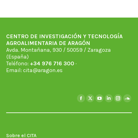
CENTRO DE INVESTIGACIÓN Y TECNOLOGÍA
AGROALIMENTARIA DE ARAGÓN
Avda. Montañana, 930 / 50059 / Zaragoza
(España)
Teléfono:
+34 976 716 300
·
Email:
cita@aragon.es
Encuéntranos en:
Facebook
X
YouTube
Linkedin
Instagra
Soun
page
page
page
page
page
page
opens
opens
opens
opens
opens
open
in
in
in
in
in
in
new
new
new
new
new
new
Sobre el CITA