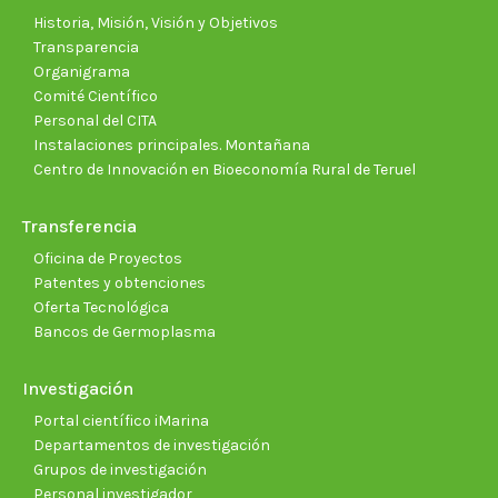
window
window
window
window
window
wind
Historia, Misión, Visión y Objetivos
Transparencia
Organigrama
Comité Científico
Personal del CITA
Instalaciones principales. Montañana
Centro de Innovación en Bioeconomía Rural de Teruel
Transferencia
Oficina de Proyectos
Patentes y obtenciones
Oferta Tecnológica
Bancos de Germoplasma
Investigación
Portal científico iMarina
Departamentos de investigación
Grupos de investigación
Personal investigador