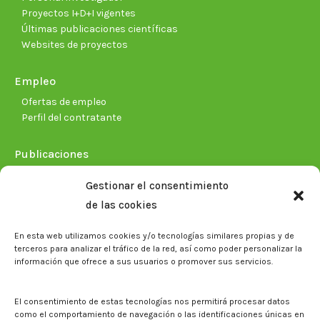
Proyectos I+D+I vigentes
Últimas publicaciones científicas
Websites de proyectos
Empleo
Ofertas de empleo
Perfil del contratante
Publicaciones
Plan Estratégico 2021-2026
Gestionar el consentimiento
Memorias corporativas
de las cookies
Biblioteca. Repositorio CITAREA
En esta web utilizamos cookies y/o tecnologías similares propias y de
Sala de prensa
terceros para analizar el tráfico de la red, así como poder personalizar la
información que ofrece a sus usuarios o promover sus servicios.
Noticias
Eventos
El CITA en los medios de comunicación
El consentimiento de estas tecnologías nos permitirá procesar datos
Identidad corporativa
como el comportamiento de navegación o las identificaciones únicas en