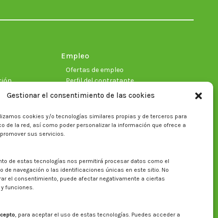
in
in
in
in
in
in
new
new
new
new
new
new
window
window
window
window
window
window
Empleo
Ofertas de empleo
ción
Perfil del contratante
Gestionar el consentimiento de las cookies
lizamos cookies y/o tecnologías similares propias y de terceros para
ficas
fico de la red, así como poder personalizar la información que ofrece a
 promover sus servicios.
nto de estas tecnologías nos permitirá procesar datos como el
Buscar en la web del CITA
de navegación o las identificaciones únicas en este sitio. No
irar el consentimiento, puede afectar negativamente a ciertas
Buscar:
 y funciones.
cepto
, para aceptar el uso de estas tecnologías. Puedes acceder a