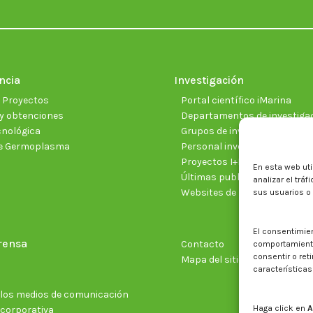
ncia
Investigación
e Proyectos
Portal científico iMarina
y obtenciones
Departamentos de investiga
cnológica
Grupos de investigación
e Germoplasma
Personal investigador
Proyectos I+D+I vigentes
En esta web uti
Últimas publicaciones cientí
analizar el trá
Websites de proyectos
sus usuarios o
El consentimie
rensa
Contacto
comportamiento 
consentir o ret
Mapa del sitio web
características
n los medios de comunicación
Haga click en
A
 corporativa