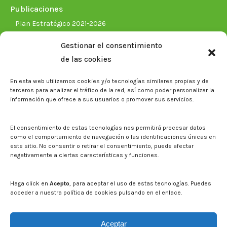
Publicaciones
Plan Estratégico 2021-2026
Memorias corporativas
Gestionar el consentimiento
Biblioteca. Repositorio CITAREA
de las cookies
Sala de prensa
En esta web utilizamos cookies y/o tecnologías similares propias y de
Noticias
terceros para analizar el tráfico de la red, así como poder personalizar la
Eventos
información que ofrece a sus usuarios o promover sus servicios.
El CITA en los medios de comunicación
Identidad corporativa
El consentimiento de estas tecnologías nos permitirá procesar datos
Boletín electrónico cita2
como el comportamiento de navegación o las identificaciones únicas en
este sitio. No consentir o retirar el consentimiento, puede afectar
negativamente a ciertas características y funciones.
Contacto
Mapa del sitio web
Haga click en
Acepto
, para aceptar el uso de estas tecnologías. Puedes
acceder a nuestra política de cookies pulsando en el enlace.
Buscar en la web del CITA
Buscar:
Aceptar