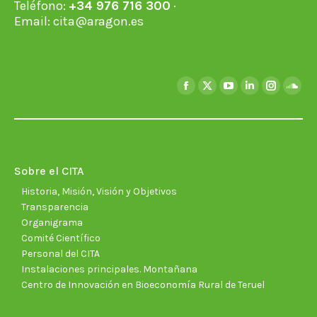
Teléfono:
+34 976 716 300
·
Email:
cita@aragon.es
Encuéntranos en:
Facebook
X
YouTube
Linkedin
Instagra
Soun
page
page
page
page
page
page
opens
opens
opens
opens
opens
open
in
in
in
in
in
in
new
new
new
new
new
new
Sobre el CITA
window
window
window
window
window
wind
Historia, Misión, Visión y Objetivos
Transparencia
Organigrama
Comité Científico
Personal del CITA
Instalaciones principales. Montañana
Centro de Innovación en Bioeconomía Rural de Teruel