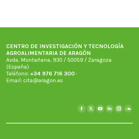
CENTRO DE INVESTIGACIÓN Y TECNOLOGÍA
AGROALIMENTARIA DE ARAGÓN
Avda. Montañana, 930 / 50059 / Zaragoza
(España)
Teléfono:
+34 976 716 300
·
Email:
cita@aragon.es
Encuéntranos en:
Facebook
X
YouTube
Linkedin
Instagra
Soun
page
page
page
page
page
page
opens
opens
opens
opens
opens
open
in
in
in
in
in
in