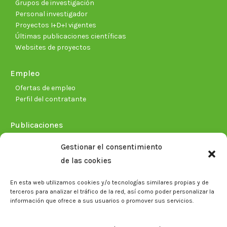
Grupos de investigación
Personal investigador
Proyectos I+D+I vigentes
Últimas publicaciones científicas
Websites de proyectos
Empleo
Ofertas de empleo
Perfil del contratante
Publicaciones
Plan Estratégico 2021-2026
Gestionar el consentimiento
Memorias corporativas
de las cookies
Biblioteca. Repositorio CITAREA
En esta web utilizamos cookies y/o tecnologías similares propias y de
Sala de prensa
terceros para analizar el tráfico de la red, así como poder personalizar la
información que ofrece a sus usuarios o promover sus servicios.
Noticias
Eventos
El CITA en los medios de comunicación