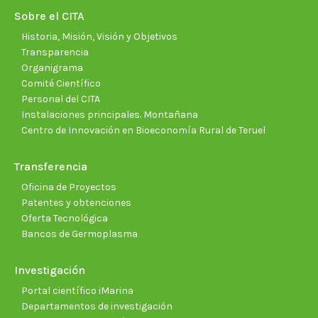
new
new
new
new
new
new
Sobre el CITA
window
window
window
window
window
wind
Historia, Misión, Visión y Objetivos
Transparencia
Organigrama
Comité Científico
Personal del CITA
Instalaciones principales. Montañana
Centro de Innovación en Bioeconomía Rural de Teruel
Transferencia
Oficina de Proyectos
Patentes y obtenciones
Oferta Tecnológica
Bancos de Germoplasma
Investigación
Portal científico iMarina
Departamentos de investigación