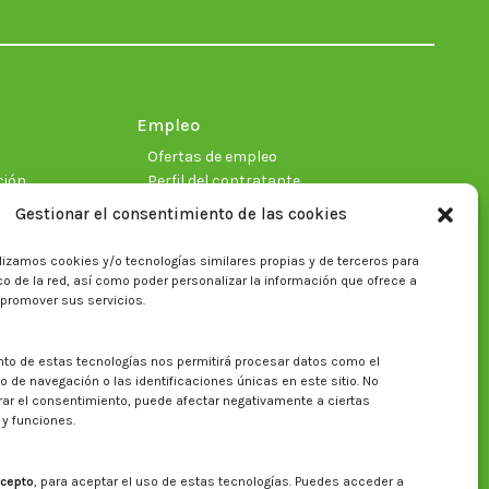
in
in
in
in
in
in
new
new
new
new
new
new
window
window
window
window
window
window
Empleo
Ofertas de empleo
ción
Perfil del contratante
Gestionar el consentimiento de las cookies
lizamos cookies y/o tecnologías similares propias y de terceros para
ficas
fico de la red, así como poder personalizar la información que ofrece a
 promover sus servicios.
nto de estas tecnologías nos permitirá procesar datos como el
Buscar en la web del CITA
de navegación o las identificaciones únicas en este sitio. No
irar el consentimiento, puede afectar negativamente a ciertas
Buscar:
 y funciones.
cepto
, para aceptar el uso de estas tecnologías. Puedes acceder a