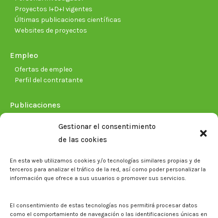
Proyectos I+D+I vigentes
Últimas publicaciones científicas
Websites de proyectos
Empleo
Ofertas de empleo
Perfil del contratante
Publicaciones
Plan Estratégico 2021-2026
Gestionar el consentimiento
Memorias corporativas
de las cookies
Biblioteca. Repositorio CITAREA
En esta web utilizamos cookies y/o tecnologías similares propias y de
Sala de prensa
terceros para analizar el tráfico de la red, así como poder personalizar la
información que ofrece a sus usuarios o promover sus servicios.
Noticias
Eventos
El CITA en los medios de comunicación
El consentimiento de estas tecnologías nos permitirá procesar datos
Identidad corporativa
como el comportamiento de navegación o las identificaciones únicas en