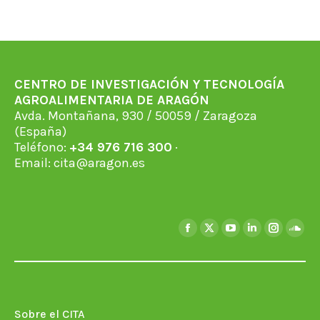
CENTRO DE INVESTIGACIÓN Y TECNOLOGÍA
AGROALIMENTARIA DE ARAGÓN
Avda. Montañana, 930 / 50059 / Zaragoza
(España)
Teléfono:
+34 976 716 300
·
Email:
cita@aragon.es
Encuéntranos en:
Facebook
X
YouTube
Linkedin
Instagra
Soun
page
page
page
page
page
page
opens
opens
opens
opens
opens
open
in
in
in
in
in
in
new
new
new
new
new
new
Sobre el CITA