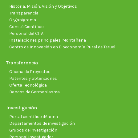
window
window
window
window
window
wind
Historia, Misión, Visión y Objetivos
Transparencia
Organigrama
Comité Científico
Personal del CITA
Instalaciones principales. Montañana
Centro de Innovación en Bioeconomía Rural de Teruel
Transferencia
Oficina de Proyectos
Patentes y obtenciones
Oferta Tecnológica
Bancos de Germoplasma
Investigación
Portal científico iMarina
Departamentos de investigación
Grupos de investigación
Personal investigador