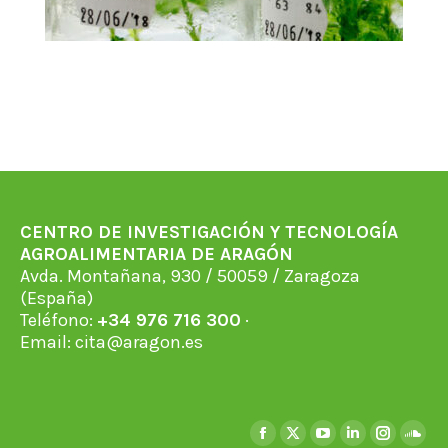
CENTRO DE INVESTIGACIÓN Y TECNOLOGÍA
AGROALIMENTARIA DE ARAGÓN
Avda. Montañana, 930 / 50059 / Zaragoza
(España)
Teléfono:
+34 976 716 300
·
Email:
cita@aragon.es
Encuéntranos en:
Facebook
X
YouTube
Linkedin
Instagra
Soun