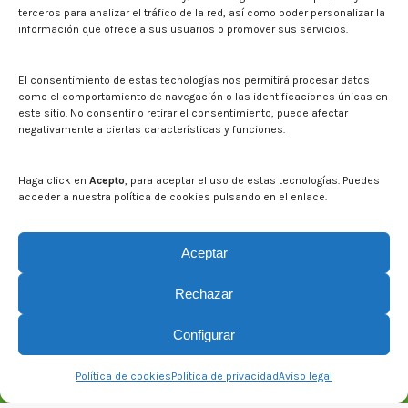
Sala de prensa
terceros para analizar el tráfico de la red, así como poder personalizar la
información que ofrece a sus usuarios o promover sus servicios.
Noticias
Eventos
El CITA en los medios de comunicación
El consentimiento de estas tecnologías nos permitirá procesar datos
Identidad corporativa
como el comportamiento de navegación o las identificaciones únicas en
Boletín electrónico cita2
este sitio. No consentir o retirar el consentimiento, puede afectar
negativamente a ciertas características y funciones.
Contacto
Mapa del sitio web
Haga click en
Acepto
, para aceptar el uso de estas tecnologías. Puedes
acceder a nuestra política de cookies pulsando en el enlace.
Buscar en la web del CITA
Buscar:
Aceptar
Rechazar
Configurar
Política de cookies
Política de privacidad
Aviso legal
© CITA Aragón - 2026. Todos los derechos reservados.