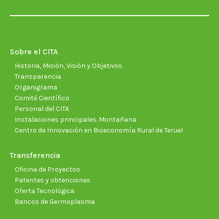
page
page
page
page
page
page
opens
opens
opens
opens
opens
open
in
in
in
in
in
in
new
new
new
new
new
new
Sobre el CITA
window
window
window
window
window
wind
Historia, Misión, Visión y Objetivos
Transparencia
Organigrama
Comité Científico
Personal del CITA
Instalaciones principales. Montañana
Centro de Innovación en Bioeconomía Rural de Teruel
Transferencia
Oficina de Proyectos
Patentes y obtenciones
Oferta Tecnológica
Bancos de Germoplasma