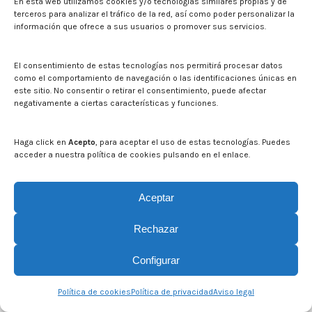
En esta web utilizamos cookies y/o tecnologías similares propias y de
Por
manu
23/10/2023
terceros para analizar el tráfico de la red, así como poder personalizar la
información que ofrece a sus usuarios o promover sus servicios.
El consentimiento de estas tecnologías nos permitirá procesar datos
como el comportamiento de navegación o las identificaciones únicas en
este sitio. No consentir o retirar el consentimiento, puede afectar
negativamente a ciertas características y funciones.
© CITA Aragón - 2026. Todos los derechos reservados.
Haga click en
Acepto
, para aceptar el uso de estas tecnologías. Puedes
Legal
acceder a nuestra política de cookies pulsando en el enlace.
Aceptar
Rechazar
Configurar
Política de cookies
Política de privacidad
Aviso legal