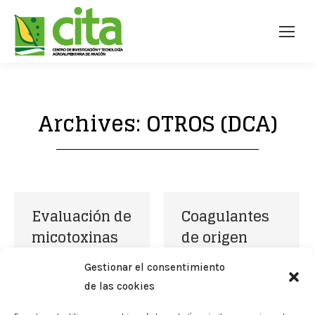
Archives:
OTROS (DCA)
Evaluación de
Coagulantes
micotoxinas
de origen
en la cadena
vegetal en
Gestionar el consentimiento
alimentaria
productos
de las cookies
lácteos
Por
manu
23/10/2023