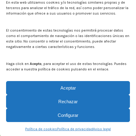
procedente
riego a nivel
En esta web utilizamos cookies y/o tecnologías similares propias y de
terceros para analizar el tráfico de la red, así como poder personalizar la
de la
de
información que ofrece a sus usuarios o promover sus servicios.
agricultura en
comunidad
aguas
de regantes
El consentimiento de estas tecnologías nos permitirá procesar datos
como el comportamiento de navegación o las identificaciones únicas en
superficiales
este sitio. No consentir o retirar el consentimiento, puede afectar
Por
manu
23/10/2023
y
negativamente a ciertas características y funciones.
subterráneas
Haga click en
Acepto
, para aceptar el uso de estas tecnologías. Puedes
Por
manu
23/10/2023
acceder a nuestra política de cookies pulsando en el enlace.
Aceptar
Rechazar
Configurar
© CITA Aragón - 2026. Todos los derechos reservados.
Política de cookies
Política de privacidad
Aviso legal
Legal