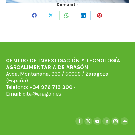
Compartir
Share
Share
Share
Share
Share
on
on
on
on
on
Facebook
X
WhatsApp
LinkedIn
Pinterest
CENTRO DE INVESTIGACIÓN Y TECNOLOGÍA
AGROALIMENTARIA DE ARAGÓN
Avda. Montañana, 930 / 50059 / Zaragoza
(España)
Teléfono:
+34 976 716 300
·
Email:
cita@aragon.es
Encuéntranos en:
Facebook
X
YouTube
Linkedin
Instagra
Soun
page
page
page
page
page
page