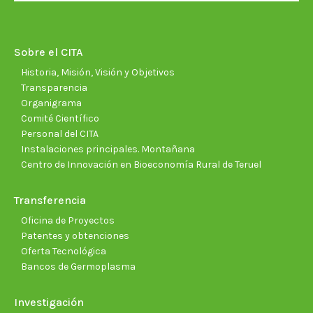
opens
opens
opens
opens
opens
open
in
in
in
in
in
in
new
new
new
new
new
new
Sobre el CITA
window
window
window
window
window
wind
Historia, Misión, Visión y Objetivos
Transparencia
Organigrama
Comité Científico
Personal del CITA
Instalaciones principales. Montañana
Centro de Innovación en Bioeconomía Rural de Teruel
Transferencia
Oficina de Proyectos
Patentes y obtenciones
Oferta Tecnológica
Bancos de Germoplasma
Investigación