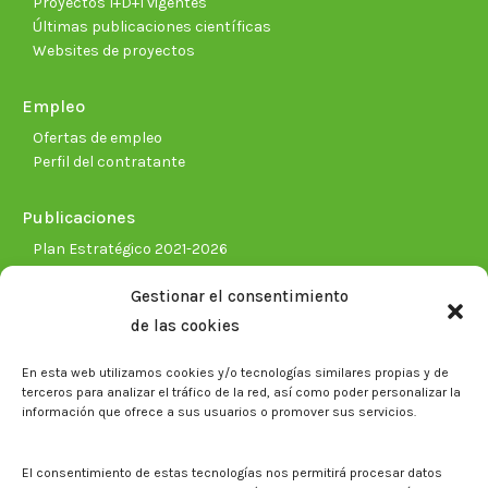
Proyectos I+D+I vigentes
Últimas publicaciones científicas
Websites de proyectos
Empleo
Ofertas de empleo
Perfil del contratante
Publicaciones
Plan Estratégico 2021-2026
Memorias corporativas
Gestionar el consentimiento
Biblioteca. Repositorio CITAREA
de las cookies
Sala de prensa
En esta web utilizamos cookies y/o tecnologías similares propias y de
Noticias
terceros para analizar el tráfico de la red, así como poder personalizar la
Eventos
información que ofrece a sus usuarios o promover sus servicios.
El CITA en los medios de comunicación
Identidad corporativa
El consentimiento de estas tecnologías nos permitirá procesar datos
Boletín electrónico cita2