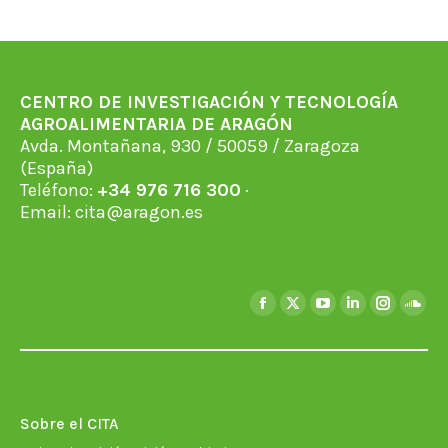
Facebook
X
WhatsApp
LinkedIn
Pinterest
CENTRO DE INVESTIGACIÓN Y TECNOLOGÍA
AGROALIMENTARIA DE ARAGÓN
Avda. Montañana, 930 / 50059 / Zaragoza
(España)
Teléfono:
+34 976 716 300
·
Email:
cita@aragon.es
Encuéntranos en:
Facebook
X
YouTube
Linkedin
Instagra
Soun
page
page
page
page
page
page
opens
opens
opens
opens
opens
open
in
in
in
in
in
in
new
new
new
new
new
new
Sobre el CITA
window
window
window
window
window
wind