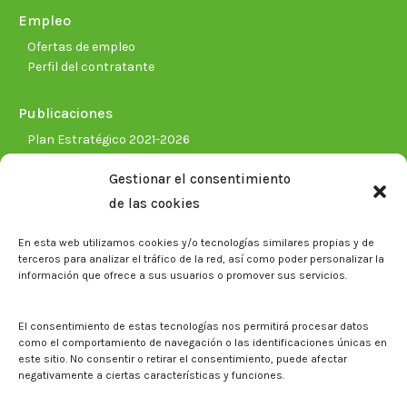
Empleo
Ofertas de empleo
Perfil del contratante
Publicaciones
Plan Estratégico 2021-2026
Memorias corporativas
Gestionar el consentimiento
Biblioteca. Repositorio CITAREA
de las cookies
Sala de prensa
En esta web utilizamos cookies y/o tecnologías similares propias y de
Noticias
terceros para analizar el tráfico de la red, así como poder personalizar la
Eventos
información que ofrece a sus usuarios o promover sus servicios.
El CITA en los medios de comunicación
Identidad corporativa
El consentimiento de estas tecnologías nos permitirá procesar datos
Boletín electrónico cita2
como el comportamiento de navegación o las identificaciones únicas en
este sitio. No consentir o retirar el consentimiento, puede afectar
negativamente a ciertas características y funciones.
Contacto
Mapa del sitio web