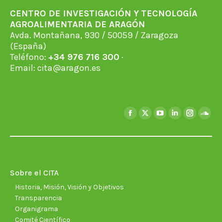
CENTRO DE INVESTIGACIÓN Y TECNOLOGÍA
AGROALIMENTARIA DE ARAGÓN
Avda. Montañana, 930 / 50059 / Zaragoza
(España)
Teléfono:
+34 976 716 300
·
Email:
cita@aragon.es
Encuéntranos en:
Facebook
X
YouTube
Linkedin
Instagra
Soun
page
page
page
page
page
page
opens
opens
opens
opens
opens
open
in
in
in
in
in
in
new
new
new
new
new
new
Sobre el CITA
window
window
window
window
window
wind
Historia, Misión, Visión y Objetivos
Transparencia
Organigrama
Comité Científico