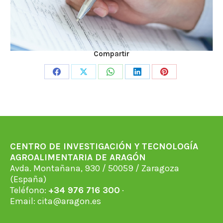
Compartir
Share
Share
Share
Share
Share
on
on
on
on
on
Facebook
X
WhatsApp
LinkedIn
Pinterest
CENTRO DE INVESTIGACIÓN Y TECNOLOGÍA
AGROALIMENTARIA DE ARAGÓN
Avda. Montañana, 930 / 50059 / Zaragoza
(España)
Teléfono:
+34 976 716 300
·
Email:
cita@aragon.es