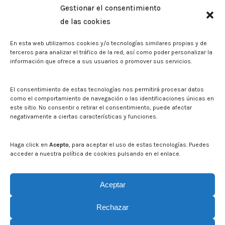
Gestionar el consentimiento
Biblioteca. Repositorio CITAREA
de las cookies
Sala de prensa
En esta web utilizamos cookies y/o tecnologías similares propias y de
Noticias
terceros para analizar el tráfico de la red, así como poder personalizar la
Eventos
información que ofrece a sus usuarios o promover sus servicios.
El CITA en los medios de comunicación
Identidad corporativa
El consentimiento de estas tecnologías nos permitirá procesar datos
Boletín electrónico cita2
como el comportamiento de navegación o las identificaciones únicas en
este sitio. No consentir o retirar el consentimiento, puede afectar
negativamente a ciertas características y funciones.
Contacto
Mapa del sitio web
Haga click en
Acepto
, para aceptar el uso de estas tecnologías. Puedes
acceder a nuestra política de cookies pulsando en el enlace.
Buscar en la web del CITA
Buscar:
Aceptar
Rechazar