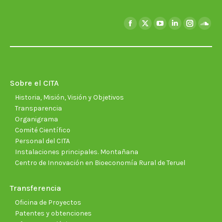
Encuéntranos en:
Facebook
X
YouTube
Linkedin
Instagra
Soun
page
page
page
page
page
page
opens
opens
opens
opens
opens
open
in
in
in
in
in
in
new
new
new
new
new
new
Sobre el CITA
window
window
window
window
window
wind
Historia, Misión, Visión y Objetivos
Transparencia
Organigrama
Comité Científico
Personal del CITA
Instalaciones principales. Montañana
Centro de Innovación en Bioeconomía Rural de Teruel
Transferencia
Oficina de Proyectos
Patentes y obtenciones