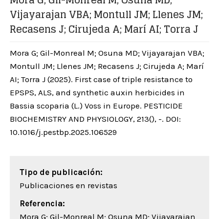
Mora G; Gil-Monreal M; Osuna MD;
Vijayarajan VBA; Montull JM; Llenes JM;
Recasens J; Cirujeda A; Marí AI; Torra J
Mora G; Gil-Monreal M; Osuna MD; Vijayarajan VBA;
Montull JM; Llenes JM; Recasens J; Cirujeda A; Marí
AI; Torra J (2025). First case of triple resistance to
EPSPS, ALS, and synthetic auxin herbicides in
Bassia scoparia (L.) Voss in Europe. PESTICIDE
BIOCHEMISTRY AND PHYSIOLOGY, 213(), -. DOI:
10.1016/j.pestbp.2025.106529
Tipo de publicación:
Publicaciones en revistas
Referencia:
Mora G; Gil-Monreal M; Osuna MD; Vijayarajan