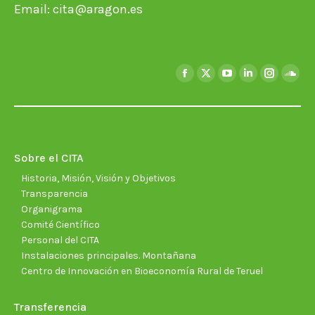
Email:
cita@aragon.es
Encuéntranos en:
Facebook
X
YouTube
Linkedin
Instagra
Soun
page
page
page
page
page
page
opens
opens
opens
opens
opens
open
in
in
in
in
in
in
new
new
new
new
new
new
Sobre el CITA
window
window
window
window
window
wind
Historia, Misión, Visión y Objetivos
Transparencia
Organigrama
Comité Científico
Personal del CITA
Instalaciones principales. Montañana
Centro de Innovación en Bioeconomía Rural de Teruel
Transferencia