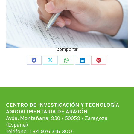
Compartir
Share
Share
Share
Share
Share
on
on
on
on
on
Facebook
X
WhatsApp
LinkedIn
Pinterest
CENTRO DE INVESTIGACIÓN Y TECNOLOGÍA
AGROALIMENTARIA DE ARAGÓN
Avda. Montañana, 930 / 50059 / Zaragoza
(España)
Teléfono:
+34 976 716 300
·