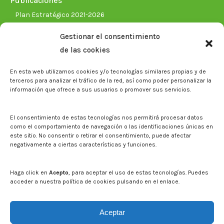
Publicaciones
Plan Estratégico 2021-2026
Memorias corporativas
Gestionar el consentimiento
Biblioteca. Repositorio CITAREA
de las cookies
Sala de prensa
En esta web utilizamos cookies y/o tecnologías similares propias y de
Noticias
terceros para analizar el tráfico de la red, así como poder personalizar la
Eventos
información que ofrece a sus usuarios o promover sus servicios.
El CITA en los medios de comunicación
Identidad corporativa
El consentimiento de estas tecnologías nos permitirá procesar datos
Boletín electrónico cita2
como el comportamiento de navegación o las identificaciones únicas en
este sitio. No consentir o retirar el consentimiento, puede afectar
negativamente a ciertas características y funciones.
Contacto
Mapa del sitio web
Haga click en
Acepto
, para aceptar el uso de estas tecnologías. Puedes
acceder a nuestra política de cookies pulsando en el enlace.
Buscar en la web del CITA
Buscar:
Aceptar