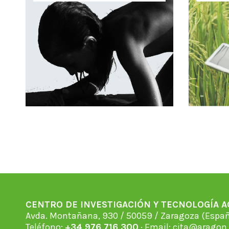
CENTRO DE INVESTIGACIÓN Y TECNOLOGÍA 
Avda. Montañana, 930 / 50059 / Zaragoza (Espan
Teléfono:
+34 976 716 300
· Email:
cita@aragon.