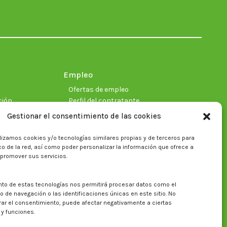
opens
opens
opens
opens
opens
opens
in
in
in
in
in
in
new
new
new
new
new
new
window
window
window
window
window
window
Empleo
Ofertas de empleo
ción
Perfil del contratante
Gestionar el consentimiento de las cookies
lizamos cookies y/o tecnologías similares propias y de terceros para
ficas
fico de la red, así como poder personalizar la información que ofrece a
 promover sus servicios.
nto de estas tecnologías nos permitirá procesar datos como el
Buscar en la web del CITA
de navegación o las identificaciones únicas en este sitio. No
irar el consentimiento, puede afectar negativamente a ciertas
Buscar:
 y funciones.