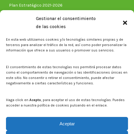
Plan Estratégico 2021-2026
Memorias corporativas
Gestionar el consentimiento
Biblioteca. Repositorio CITAREA
de las cookies
Sala de prensa
En esta web utilizamos cookies y/o tecnologías similares propias y de
Noticias
terceros para analizar el tráfico de la red, así como poder personalizar la
Eventos
información que ofrece a sus usuarios o promover sus servicios.
El CITA en los medios de comunicación
Identidad corporativa
El consentimiento de estas tecnologías nos permitirá procesar datos
Boletín electrónico cita2
como el comportamiento de navegación o las identificaciones únicas en
este sitio. No consentir o retirar el consentimiento, puede afectar
negativamente a ciertas características y funciones.
Contacto
Mapa del sitio web
Haga click en
Acepto
, para aceptar el uso de estas tecnologías. Puedes
acceder a nuestra política de cookies pulsando en el enlace.
Buscar en la web del CITA
Buscar:
Aceptar