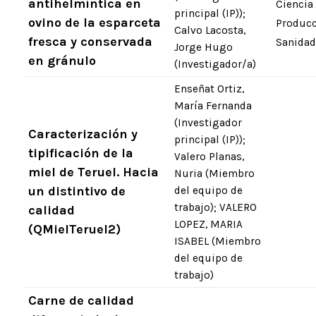
antihelmíntica en
Ciencia
principal (IP));
ovino de la esparceta
Producc
Calvo Lacosta,
fresca y conservada
Sanidad
Jorge Hugo
en gránulo
(Investigador/a)
Enseñat Ortiz,
María Fernanda
(Investigador
Caracterización y
principal (IP));
tipificación de la
Valero Planas,
miel de Teruel. Hacia
Nuria (Miembro
un distintivo de
del equipo de
trabajo); VALERO
calidad
LOPEZ, MARIA
(QMielTeruel2)
ISABEL (Miembro
del equipo de
trabajo)
Carne de calidad