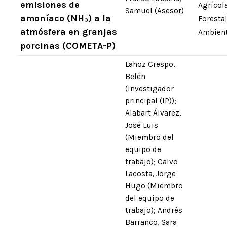
emisiones de
Agrícola
Samuel (Asesor)
amoníaco (NH₃) a la
Foresta
atmósfera en granjas
Ambien
porcinas (COMETA-P)
Lahoz Crespo,
Belén
(Investigador
principal (IP));
Alabart Álvarez,
José Luis
(Miembro del
equipo de
trabajo); Calvo
Lacosta, Jorge
Hugo (Miembro
del equipo de
trabajo); Andrés
Barranco, Sara