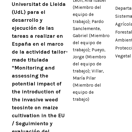
León, Ana Isabel
Universitat de Lleida
(Miembro del
Departa
(UdL) para el
equipo de
Sistem
desarrollo y
trabajo); Pardo
Agrícola
ejecución de las
Sanclemente,
Foresta
tareas a realizar en
Gabriel (Miembro
Ambient
del equipo de
España en el marco
Protecc
trabajo); Pueyo,
de la actividad tailor-
Vegetal
Jorge (Miembro
made titulada
del equipo de
“Monitoring and
trabajo); Villar,
assessing the
María Pilar
potential impact of
(Miembro del
the introduction of
equipo de
the invasive weed
trabajo)
teosinte on maize
cultivation in the EU
/ Seguimiento y
evaluación del