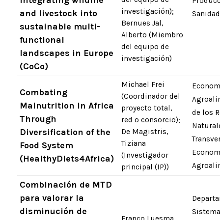
integrating wildlife
Producc
investigación);
and livestock into
Sanidad
Bernues Jal,
sustainable multi-
Alberto (Miembro
functional
del equipo de
landscapes in Europe
investigación)
(CoCo)
Michael Frei
Econom
Combating
(Coordinador del
Agroali
Malnutrition in Africa
proyecto total,
de los 
Through
red o consorcio);
Natural
Diversification of the
De Magistris,
Transve
Tiziana
Food System
Econom
(Investigador
(HealthyDiets4Africa)
Agroali
principal (IP))
Combinación de MTD
para valorar la
Departa
disminución de
Sistem
Franco Luesma,