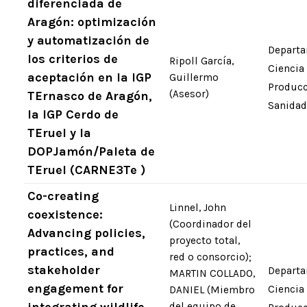
diferenciada de
Aragón: optimización
y automatización de
Departa
los criterios de
Ripoll García,
Ciencia
aceptación en la IGP
Guillermo
Producc
(Asesor)
TErnasco de Aragón,
Sanidad
la IGP Cerdo de
TEruel y la
DOPJamón/Paleta de
TEruel (CARNE3Te )
Co-creating
Linnel, John
coexistence:
(Coordinador del
Advancing policies,
proyecto total,
practices, and
red o consorcio);
stakeholder
Departa
MARTIN COLLADO,
engagement for
Ciencia
DANIEL (Miembro
del equipo de