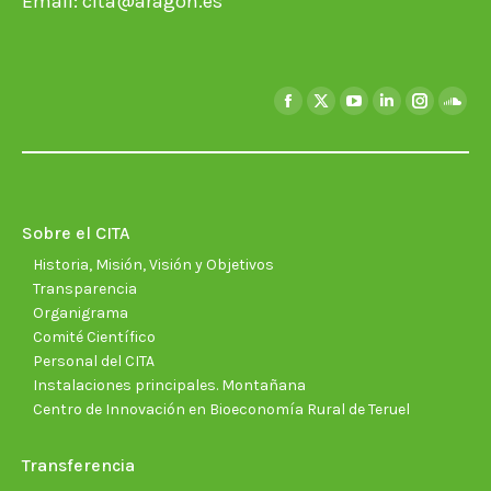
Email:
cita@aragon.es
Encuéntranos en:
Facebook
X
YouTube
Linkedin
Instagra
Soun
page
page
page
page
page
page
opens
opens
opens
opens
opens
open
in
in
in
in
in
in
new
new
new
new
new
new
Sobre el CITA
window
window
window
window
window
wind
Historia, Misión, Visión y Objetivos
Transparencia
Organigrama
Comité Científico
Personal del CITA
Instalaciones principales. Montañana
Centro de Innovación en Bioeconomía Rural de Teruel
Transferencia