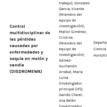
trabajo); Gonzalez
Garcia, Vicente
(Miembro del
equipo de
Control
investigación);
Mallor Giménez,
multidisciplinar de
Cristina
las pérdidas
Departa
(Miembro del
causadas por
equipo de
Ciencia
enfermedades y
investigación);
Hortofr
sequía en melón y
Gómez-
sandía
Guillamón
(DISDROMEWA)
Arrabal, María
Luisa
(Investigador
principal (IP));
Garcés Claver,
Ana Belén
(Investigador