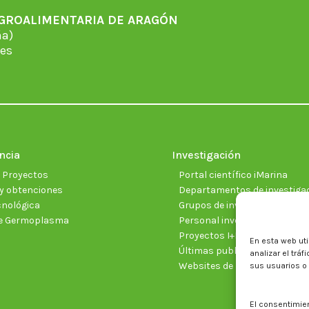
AGROALIMENTARIA DE ARAGÓN
̃a)
es
ncia
Investigación
e Proyectos
Portal científico iMarina
y obtenciones
Departamentos de investiga
cnológica
Grupos de investigación
e Germoplasma
Personal investigador
Proyectos I+D+I vigentes
En esta web uti
Últimas publicaciones cientí
analizar el trá
Websites de proyectos
sus usuarios o
El consentimie