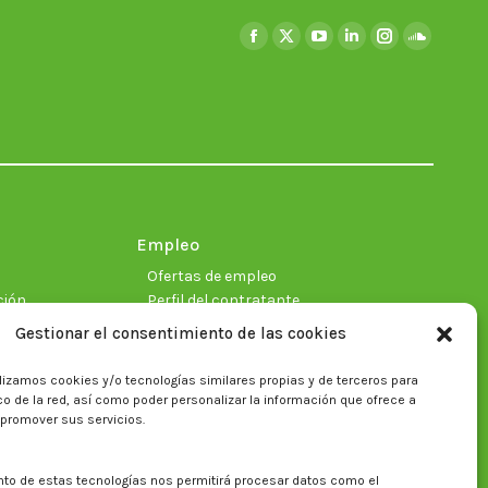
Encuéntranos en:
Facebook
X
YouTube
Linkedin
Instagram
SoundClo
page
page
page
page
page
page
opens
opens
opens
opens
opens
opens
in
in
in
in
in
in
new
new
new
new
new
new
window
window
window
window
window
window
Empleo
Ofertas de empleo
ción
Perfil del contratante
Gestionar el consentimiento de las cookies
lizamos cookies y/o tecnologías similares propias y de terceros para
ficas
fico de la red, así como poder personalizar la información que ofrece a
 promover sus servicios.
nto de estas tecnologías nos permitirá procesar datos como el