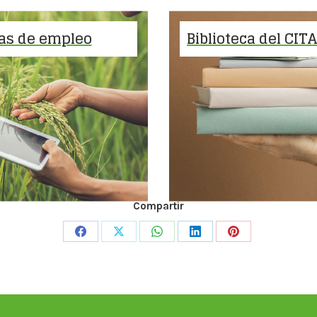
as de empleo
Biblioteca del CIT
Compartir
Share
Share
Share
Share
Share
on
on
on
on
on
Facebook
X
WhatsApp
LinkedIn
Pinterest