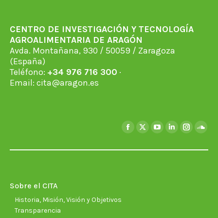
CENTRO DE INVESTIGACIÓN Y TECNOLOGÍA
AGROALIMENTARIA DE ARAGÓN
Avda. Montañana, 930 / 50059 / Zaragoza
(España)
Teléfono:
+34 976 716 300
·
Email:
cita@aragon.es
Encuéntranos en:
Facebook
X
YouTube
Linkedin
Instagra
Soun
page
page
page
page
page
page
opens
opens
opens
opens
opens
open
in
in
in
in
in
in
new
new
new
new
new
new
Sobre el CITA
window
window
window
window
window
wind
Historia, Misión, Visión y Objetivos
Transparencia