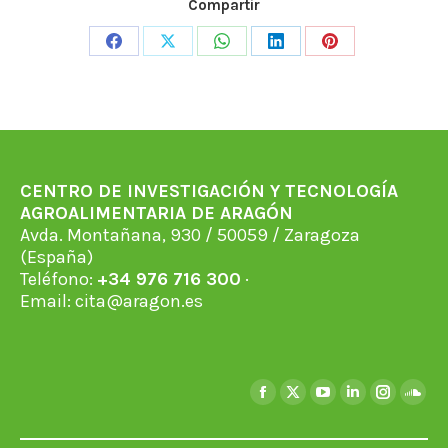
Compartir
Share
Share
Share
Share
Share
on
on
on
on
on
Facebook
X
WhatsApp
LinkedIn
Pinterest
CENTRO DE INVESTIGACIÓN Y TECNOLOGÍA
AGROALIMENTARIA DE ARAGÓN
Avda. Montañana, 930 / 50059 / Zaragoza
(España)
Teléfono:
+34 976 716 300
·
Email:
cita@aragon.es
Encuéntranos en:
Facebook
X
YouTube
Linkedin
Instagra
Soun
page
page
page
page
page
page