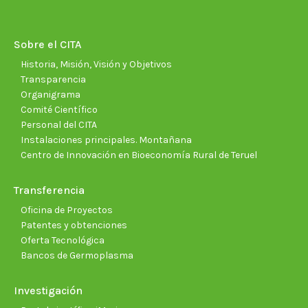
opens
opens
opens
opens
opens
open
in
in
in
in
in
in
new
new
new
new
new
new
Sobre el CITA
window
window
window
window
window
wind
Historia, Misión, Visión y Objetivos
Transparencia
Organigrama
Comité Científico
Personal del CITA
Instalaciones principales. Montañana
Centro de Innovación en Bioeconomía Rural de Teruel
Transferencia
Oficina de Proyectos
Patentes y obtenciones
Oferta Tecnológica
Bancos de Germoplasma
Investigación