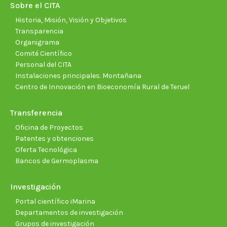
new
new
new
new
new
new
Sobre el CITA
window
window
window
window
window
wind
Historia, Misión, Visión y Objetivos
Transparencia
Organigrama
Comité Científico
Personal del CITA
Instalaciones principales. Montañana
Centro de Innovación en Bioeconomía Rural de Teruel
Transferencia
Oficina de Proyectos
Patentes y obtenciones
Oferta Tecnológica
Bancos de Germoplasma
Investigación
Portal científico iMarina
Departamentos de investigación
Grupos de investigación