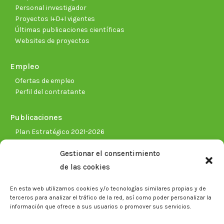
Personal investigador
Proyectos I+D+I vigentes
Últimas publicaciones científicas
Websites de proyectos
Empleo
Ofertas de empleo
Perfil del contratante
Publicaciones
Plan Estratégico 2021-2026
Memorias corporativas
Gestionar el consentimiento
Biblioteca. Repositorio CITAREA
de las cookies
Sala de prensa
En esta web utilizamos cookies y/o tecnologías similares propias y de
Noticias
terceros para analizar el tráfico de la red, así como poder personalizar la
Eventos
información que ofrece a sus usuarios o promover sus servicios.
El CITA en los medios de comunicación