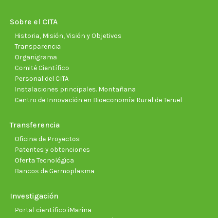
in
in
in
in
in
in
new
new
new
new
new
new
Sobre el CITA
window
window
window
window
window
wind
Historia, Misión, Visión y Objetivos
Transparencia
Organigrama
Comité Científico
Personal del CITA
Instalaciones principales. Montañana
Centro de Innovación en Bioeconomía Rural de Teruel
Transferencia
Oficina de Proyectos
Patentes y obtenciones
Oferta Tecnológica
Bancos de Germoplasma
Investigación
Portal científico iMarina