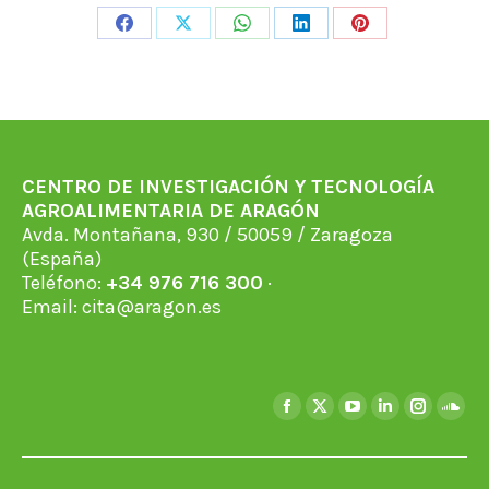
Share
Share
Share
Share
Share
on
on
on
on
on
Facebook
X
WhatsApp
LinkedIn
Pinterest
CENTRO DE INVESTIGACIÓN Y TECNOLOGÍA
AGROALIMENTARIA DE ARAGÓN
Avda. Montañana, 930 / 50059 / Zaragoza
(España)
Teléfono:
+34 976 716 300
·
Email:
cita@aragon.es
Encuéntranos en:
Facebook
X
YouTube
Linkedin
Instagra
Soun
page
page
page
page
page
page
opens
opens
opens
opens
opens
open