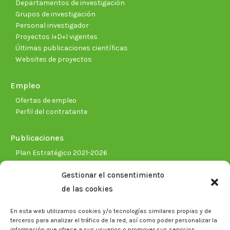
Departamentos de investigación
Grupos de investigación
Personal investigador
Proyectos I+D+I vigentes
Últimas publicaciones científicas
Websites de proyectos
Empleo
Ofertas de empleo
Perfil del contratante
Publicaciones
Plan Estratégico 2021-2026
Memorias corporativas
Gestionar el consentimiento
Biblioteca. Repositorio CITAREA
de las cookies
Sala de prensa
En esta web utilizamos cookies y/o tecnologías similares propias y de
Noticias
terceros para analizar el tráfico de la red, así como poder personalizar la
Eventos
información que ofrece a sus usuarios o promover sus servicios.