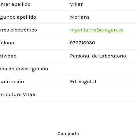
imer apellido
Villar
gundo apellido
Morlans
rreo electrónico
mpvillarm@aragon.es
léfono
976716930
tividad
Personal de Laboratorio
nea de investigación
calización
Ed. Vegetal
rriculum Vitae
Compartir