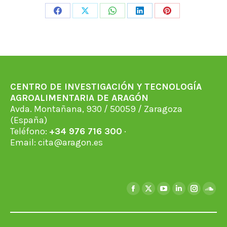
Share
Share
Share
Share
Share
on
on
on
on
on
Facebook
X
WhatsApp
LinkedIn
Pinterest
CENTRO DE INVESTIGACIÓN Y TECNOLOGÍA
AGROALIMENTARIA DE ARAGÓN
Avda. Montañana, 930 / 50059 / Zaragoza
(España)
Teléfono:
+34 976 716 300
·
Email:
cita@aragon.es
Encuéntranos en:
Facebook
X
YouTube
Linkedin
Instagra
Soun
page
page
page
page
page
page
opens
opens
opens
opens
opens
open