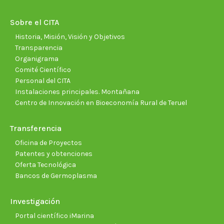
in
in
in
in
in
in
new
new
new
new
new
new
Sobre el CITA
window
window
window
window
window
wind
Historia, Misión, Visión y Objetivos
Transparencia
Organigrama
Comité Científico
Personal del CITA
Instalaciones principales. Montañana
Centro de Innovación en Bioeconomía Rural de Teruel
Transferencia
Oficina de Proyectos
Patentes y obtenciones
Oferta Tecnológica
Bancos de Germoplasma
Investigación
Portal científico iMarina