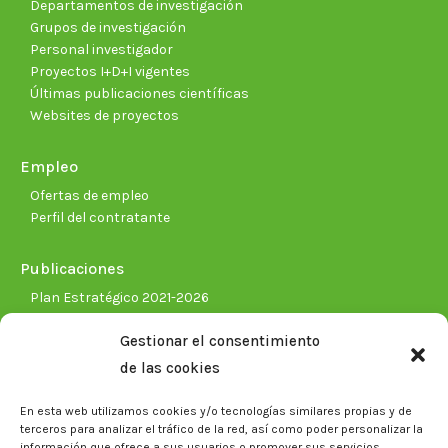
Departamentos de investigación
Grupos de investigación
Personal investigador
Proyectos I+D+I vigentes
Últimas publicaciones científicas
Websites de proyectos
Empleo
Ofertas de empleo
Perfil del contratante
Publicaciones
Plan Estratégico 2021-2026
Memorias corporativas
Gestionar el consentimiento
Biblioteca. Repositorio CITAREA
de las cookies
Sala de prensa
En esta web utilizamos cookies y/o tecnologías similares propias y de
Noticias
terceros para analizar el tráfico de la red, así como poder personalizar la
Eventos
información que ofrece a sus usuarios o promover sus servicios.