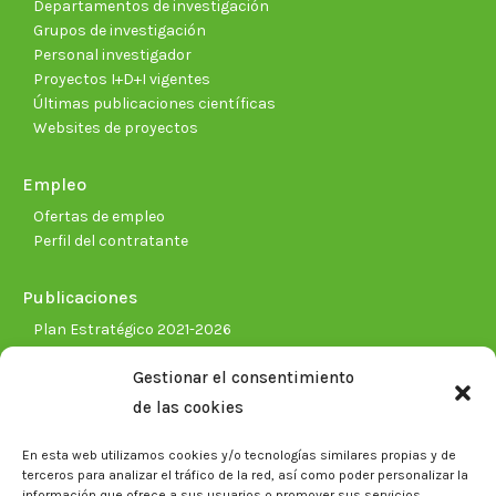
Departamentos de investigación
Grupos de investigación
Personal investigador
Proyectos I+D+I vigentes
Últimas publicaciones científicas
Websites de proyectos
Empleo
Ofertas de empleo
Perfil del contratante
Publicaciones
Plan Estratégico 2021-2026
Memorias corporativas
Gestionar el consentimiento
Biblioteca. Repositorio CITAREA
de las cookies
Sala de prensa
En esta web utilizamos cookies y/o tecnologías similares propias y de
Noticias
terceros para analizar el tráfico de la red, así como poder personalizar la
Eventos
información que ofrece a sus usuarios o promover sus servicios.