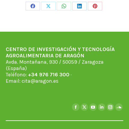
Share
Share
Share
Share
Share
on
on
on
on
on
Facebook
X
WhatsApp
LinkedIn
Pinterest
CENTRO DE INVESTIGACIÓN Y TECNOLOGÍA
AGROALIMENTARIA DE ARAGÓN
Avda. Montañana, 930 / 50059 / Zaragoza
(España)
Teléfono:
+34 976 716 300
·
Email:
cita@aragon.es
Encuéntranos en:
Facebook
X
YouTube
Linkedin
Instagra
Soun
page
page
page
page
page
page
opens
opens
opens
opens
opens
open