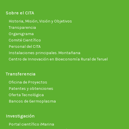
in
in
in
in
in
in
new
new
new
new
new
new
Sobre el CITA
window
window
window
window
window
wind
Historia, Misión, Visión y Objetivos
Transparencia
Organigrama
Comité Científico
Personal del CITA
Instalaciones principales. Montañana
Centro de Innovación en Bioeconomía Rural de Teruel
Transferencia
Oficina de Proyectos
Patentes y obtenciones
Oferta Tecnológica
Bancos de Germoplasma
Investigación
Portal científico iMarina