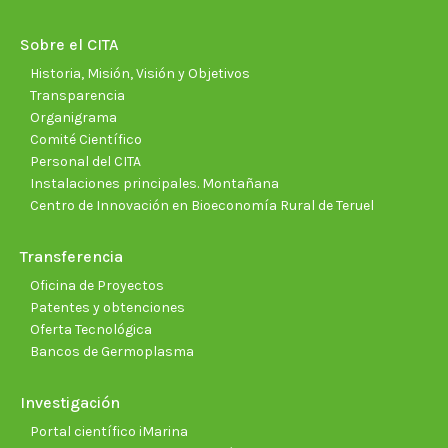
in
in
in
in
in
in
new
new
new
new
new
new
Sobre el CITA
window
window
window
window
window
wind
Historia, Misión, Visión y Objetivos
Transparencia
Organigrama
Comité Científico
Personal del CITA
Instalaciones principales. Montañana
Centro de Innovación en Bioeconomía Rural de Teruel
Transferencia
Oficina de Proyectos
Patentes y obtenciones
Oferta Tecnológica
Bancos de Germoplasma
Investigación
Portal científico iMarina