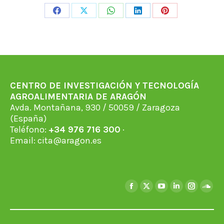
Share
Share
Share
Share
Share
on
on
on
on
on
Facebook
X
WhatsApp
LinkedIn
Pinterest
CENTRO DE INVESTIGACIÓN Y TECNOLOGÍA
AGROALIMENTARIA DE ARAGÓN
Avda. Montañana, 930 / 50059 / Zaragoza
(España)
Teléfono:
+34 976 716 300
·
Email:
cita@aragon.es
Encuéntranos en:
Facebook
X
YouTube
Linkedin
Instagra
Soun
page
page
page
page
page
page
opens
opens
opens
opens
opens
open