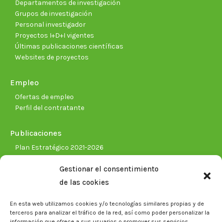
Departamentos de investigación
Grupos de investigación
Personal investigador
Proyectos I+D+I vigentes
Últimas publicaciones científicas
Websites de proyectos
Empleo
Ofertas de empleo
Perfil del contratante
Publicaciones
Plan Estratégico 2021-2026
Memorias corporativas
Gestionar el consentimiento
Biblioteca. Repositorio CITAREA
de las cookies
Sala de prensa
En esta web utilizamos cookies y/o tecnologías similares propias y de
Noticias
terceros para analizar el tráfico de la red, así como poder personalizar la
Eventos
información que ofrece a sus usuarios o promover sus servicios.