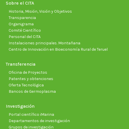
new
new
new
new
new
new
Sobre el CITA
window
window
window
window
window
wind
Historia, Misión, Visión y Objetivos
Transparencia
Organigrama
Comité Científico
Personal del CITA
Instalaciones principales. Montañana
Centro de Innovación en Bioeconomía Rural de Teruel
Transferencia
Oficina de Proyectos
Patentes y obtenciones
Oferta Tecnológica
Bancos de Germoplasma
Investigación
Portal científico iMarina
Departamentos de investigación
Grupos de investigación