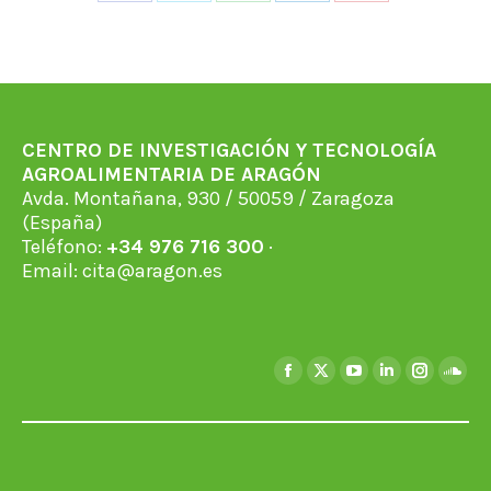
Share
Share
Share
Share
Share
on
on
on
on
on
Facebook
X
WhatsApp
LinkedIn
Pinterest
CENTRO DE INVESTIGACIÓN Y TECNOLOGÍA
AGROALIMENTARIA DE ARAGÓN
Avda. Montañana, 930 / 50059 / Zaragoza
(España)
Teléfono:
+34 976 716 300
·
Email:
cita@aragon.es
Encuéntranos en:
Facebook
X
YouTube
Linkedin
Instagra
Soun
page
page
page
page
page
page
opens
opens
opens
opens
opens
open
in
in
in
in
in
in