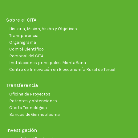
opens
opens
opens
opens
opens
open
in
in
in
in
in
in
new
new
new
new
new
new
Sobre el CITA
window
window
window
window
window
wind
Historia, Misión, Visión y Objetivos
Transparencia
Organigrama
Comité Científico
Personal del CITA
Instalaciones principales. Montañana
Centro de Innovación en Bioeconomía Rural de Teruel
Transferencia
Oficina de Proyectos
Patentes y obtenciones
Oferta Tecnológica
Bancos de Germoplasma
Investigación