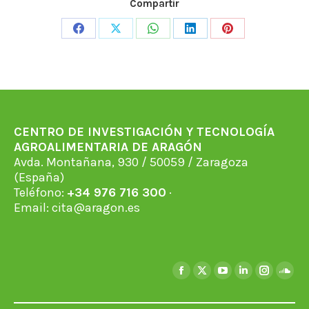
Compartir
Share
Share
Share
Share
Share
on
on
on
on
on
Facebook
X
WhatsApp
LinkedIn
Pinterest
CENTRO DE INVESTIGACIÓN Y TECNOLOGÍA
AGROALIMENTARIA DE ARAGÓN
Avda. Montañana, 930 / 50059 / Zaragoza
(España)
Teléfono:
+34 976 716 300
·
Email:
cita@aragon.es
Encuéntranos en:
Facebook
X
YouTube
Linkedin
Instagra
Soun
page
page
page
page
page
page