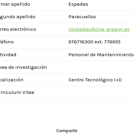
imer apellido
Espadas
gundo apellido
Paracuellos
rreo electrónico
cespadas@cita-aragon.es
léfono
976716300 ext. 776955
tividad
Personal de Mantenimiento
nea de investigación
calización
Centro Tecnológico I+D
rriculum Vitae
Compartir