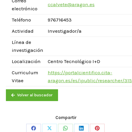
Correo
ccalvete@aragon.es
electrónico
Teléfono
976716453
Actividad
Investigador/a
Línea de
investigación
Localización
Centro Tecnológico I+D
Curriculum
https://portalcientifico.cita-
Vitae
aragon.es/es/ipublic/researcher/31
Volver al buscador
Compartir