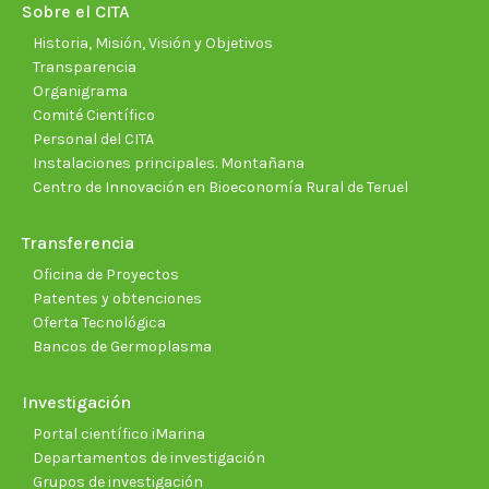
new
new
new
new
new
new
Sobre el CITA
window
window
window
window
window
wind
Historia, Misión, Visión y Objetivos
Transparencia
Organigrama
Comité Científico
Personal del CITA
Instalaciones principales. Montañana
Centro de Innovación en Bioeconomía Rural de Teruel
Transferencia
Oficina de Proyectos
Patentes y obtenciones
Oferta Tecnológica
Bancos de Germoplasma
Investigación
Portal científico iMarina
Departamentos de investigación
Grupos de investigación