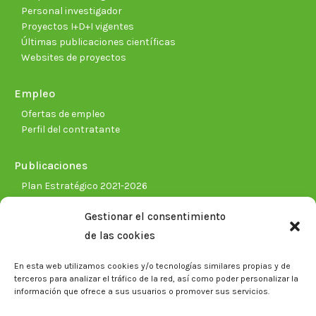
Personal investigador
Proyectos I+D+I vigentes
Últimas publicaciones científicas
Websites de proyectos
Empleo
Ofertas de empleo
Perfil del contratante
Publicaciones
Plan Estratégico 2021-2026
Memorias corporativas
Gestionar el consentimiento
Biblioteca. Repositorio CITAREA
de las cookies
Sala de prensa
En esta web utilizamos cookies y/o tecnologías similares propias y de
Noticias
terceros para analizar el tráfico de la red, así como poder personalizar la
Eventos
información que ofrece a sus usuarios o promover sus servicios.
El CITA en los medios de comunicación