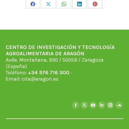
Share
Share
Share
Share
Share
on
on
on
on
on
Facebook
X
WhatsApp
LinkedIn
Pinterest
CENTRO DE INVESTIGACIÓN Y TECNOLOGÍA
AGROALIMENTARIA DE ARAGÓN
Avda. Montañana, 930 / 50059 / Zaragoza
(España)
Teléfono:
+34 976 716 300
·
Email:
cita@aragon.es
Encuéntranos en:
Facebook
X
YouTube
Linkedin
Instagra
Soun
page
page
page
page
page
page
opens
opens
opens
opens
opens
open