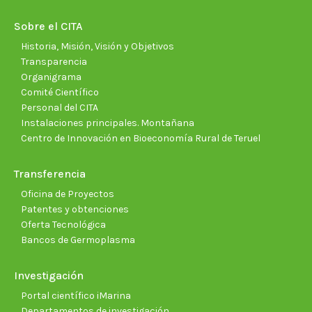
in
in
in
in
in
in
new
new
new
new
new
new
Sobre el CITA
window
window
window
window
window
wind
Historia, Misión, Visión y Objetivos
Transparencia
Organigrama
Comité Científico
Personal del CITA
Instalaciones principales. Montañana
Centro de Innovación en Bioeconomía Rural de Teruel
Transferencia
Oficina de Proyectos
Patentes y obtenciones
Oferta Tecnológica
Bancos de Germoplasma
Investigación
Portal científico iMarina
Departamentos de investigación