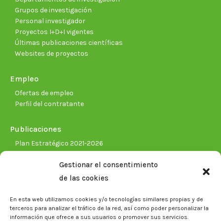
Grupos de investigación
Personal investigador
Proyectos I+D+I vigentes
Últimas publicaciones científicas
Websites de proyectos
Empleo
Ofertas de empleo
Perfil del contratante
Publicaciones
Plan Estratégico 2021-2026
Memorias corporativas
Gestionar el consentimiento
Biblioteca. Repositorio CITAREA
de las cookies
Sala de prensa
En esta web utilizamos cookies y/o tecnologías similares propias y de
Noticias
terceros para analizar el tráfico de la red, así como poder personalizar la
Eventos
información que ofrece a sus usuarios o promover sus servicios.