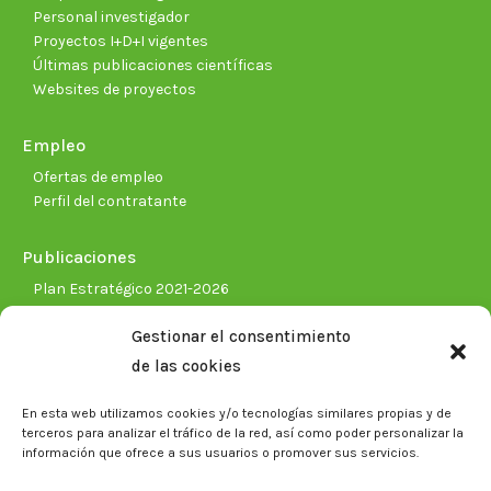
Personal investigador
Proyectos I+D+I vigentes
Últimas publicaciones científicas
Websites de proyectos
Empleo
Ofertas de empleo
Perfil del contratante
Publicaciones
Plan Estratégico 2021-2026
Memorias corporativas
Gestionar el consentimiento
Biblioteca. Repositorio CITAREA
de las cookies
Sala de prensa
En esta web utilizamos cookies y/o tecnologías similares propias y de
Noticias
terceros para analizar el tráfico de la red, así como poder personalizar la
Eventos
información que ofrece a sus usuarios o promover sus servicios.
El CITA en los medios de comunicación