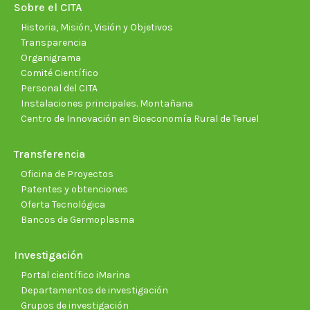
new
new
new
new
new
new
Sobre el CITA
window
window
window
window
window
wind
Historia, Misión, Visión y Objetivos
Transparencia
Organigrama
Comité Científico
Personal del CITA
Instalaciones principales. Montañana
Centro de Innovación en Bioeconomía Rural de Teruel
Transferencia
Oficina de Proyectos
Patentes y obtenciones
Oferta Tecnológica
Bancos de Germoplasma
Investigación
Portal científico iMarina
Departamentos de investigación
Grupos de investigación