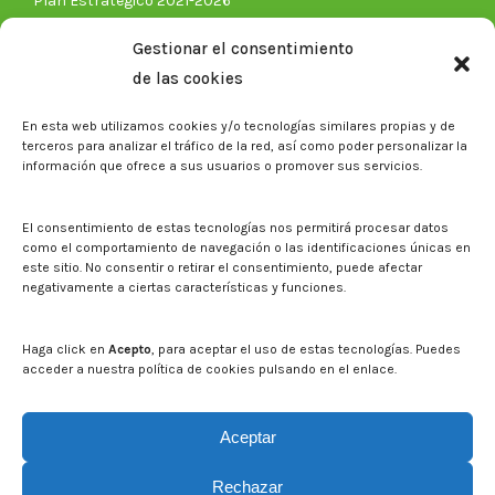
Plan Estratégico 2021-2026
Memorias corporativas
Gestionar el consentimiento
Biblioteca. Repositorio CITAREA
de las cookies
Sala de prensa
En esta web utilizamos cookies y/o tecnologías similares propias y de
Noticias
terceros para analizar el tráfico de la red, así como poder personalizar la
Eventos
información que ofrece a sus usuarios o promover sus servicios.
El CITA en los medios de comunicación
Identidad corporativa
El consentimiento de estas tecnologías nos permitirá procesar datos
Boletín electrónico cita2
como el comportamiento de navegación o las identificaciones únicas en
este sitio. No consentir o retirar el consentimiento, puede afectar
negativamente a ciertas características y funciones.
Contacto
Mapa del sitio web
Haga click en
Acepto
, para aceptar el uso de estas tecnologías. Puedes
acceder a nuestra política de cookies pulsando en el enlace.
Buscar en la web del CITA
Buscar:
Aceptar
Rechazar