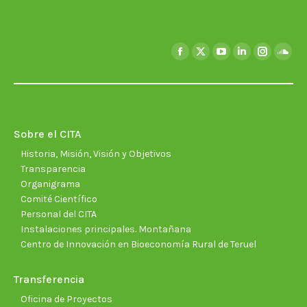
Encuéntranos en:
Facebook
X
YouTube
Linkedin
Instagra
Soun
page
page
page
page
page
page
opens
opens
opens
opens
opens
open
in
in
in
in
in
in
new
new
new
new
new
new
Sobre el CITA
window
window
window
window
window
wind
Historia, Misión, Visión y Objetivos
Transparencia
Organigrama
Comité Científico
Personal del CITA
Instalaciones principales. Montañana
Centro de Innovación en Bioeconomía Rural de Teruel
Transferencia
Oficina de Proyectos