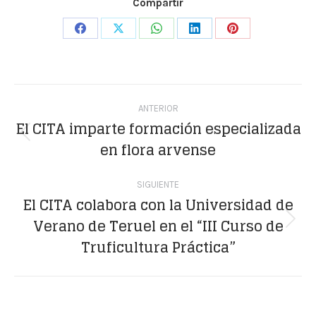
Compartir
Share
Share
Share
Share
Share
on
on
on
on
on
Facebook
X
WhatsApp
LinkedIn
Pinterest
Navegación
ANTERIOR
entre
El CITA imparte formación especializada
Publicación
en flora arvense
publicaciones
anterior:
SIGUIENTE
El CITA colabora con la Universidad de
Verano de Teruel en el “III Curso de
Publicación
Truficultura Práctica”
siguiente: