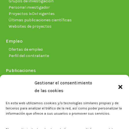
Grupos de investigación
Personal investigador
Proyectos I+D+I vigentes
Últimas publicaciones científicas
Websites de proyectos
Empleo
Ofertas de empleo
Perfil del contratante
Publicaciones
Plan Estratégico 2021-2026
Gestionar el consentimiento
Memorias corporativas
de las cookies
Biblioteca. Repositorio CITAREA
En esta web utilizamos cookies y/o tecnologías similares propias y de
Sala de prensa
terceros para analizar el tráfico de la red, así como poder personalizar la
información que ofrece a sus usuarios o promover sus servicios.
Noticias
Eventos
El CITA en los medios de comunicación