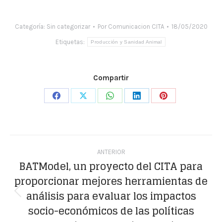
Categoría:
Sin categorizar
Por
Comunicacion CITA
18/05/2020
Etiquetas:
Producción y Sanidad Animal
Compartir
Share
Share
Share
Share
Share
on
on
on
on
on
Facebook
X
WhatsApp
LinkedIn
Pinterest
Navegación
ANTERIOR
entre
BATModel, un proyecto del CITA para
proporcionar mejores herramientas de
publicaciones
análisis para evaluar los impactos
Publicación
socio-económicos de las políticas
anterior: