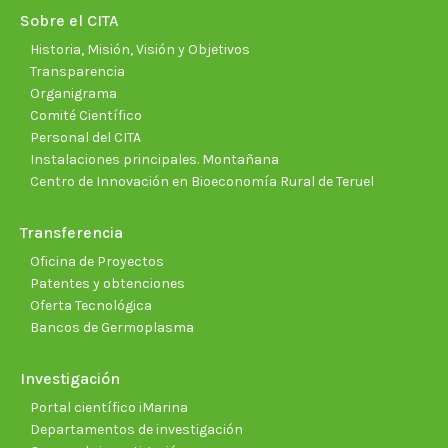
new
new
new
new
new
new
Sobre el CITA
window
window
window
window
window
wind
Historia, Misión, Visión y Objetivos
Transparencia
Organigrama
Comité Científico
Personal del CITA
Instalaciones principales. Montañana
Centro de Innovación en Bioeconomía Rural de Teruel
Transferencia
Oficina de Proyectos
Patentes y obtenciones
Oferta Tecnológica
Bancos de Germoplasma
Investigación
Portal científico iMarina
Departamentos de investigación