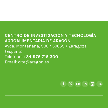
CENTRO DE INVESTIGACIÓN Y TECNOLOGÍA
AGROALIMENTARIA DE ARAGÓN
Avda. Montañana, 930 / 50059 / Zaragoza
(España)
Teléfono:
+34 976 716 300
·
Email:
cita@aragon.es
Encuéntranos en:
Facebook
X
YouTube
Linkedin
Instagra
Soun
page
page
page
page
page
page
opens
opens
opens
opens
opens
open
in
in
in
in
in
in