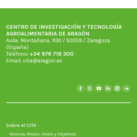
Facebook
X
WhatsApp
LinkedIn
Pinterest
CENTRO DE INVESTIGACIÓN Y TECNOLOGÍA
AGROALIMENTARIA DE ARAGÓN
Avda. Montañana, 930 / 50059 / Zaragoza
(España)
Teléfono:
+34 976 716 300
·
Email:
cita@aragon.es
Encuéntranos en:
Facebook
X
YouTube
Linkedin
Instagra
Soun
page
page
page
page
page
page
opens
opens
opens
opens
opens
open
in
in
in
in
in
in
new
new
new
new
new
new
Sobre el CITA
window
window
window
window
window
wind
Historia, Misión, Visión y Objetivos