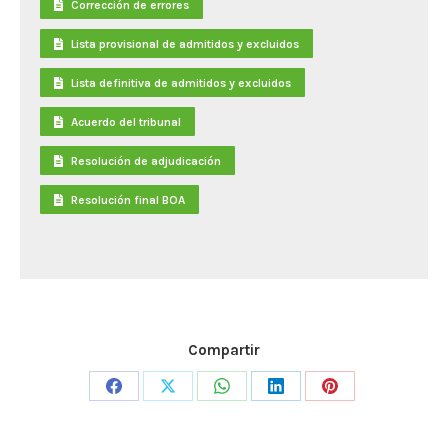
Corrección de errores
Lista provisional de admitidos y excluidos
Lista definitiva de admitidos y excluidos
Acuerdo del tribunal
Resolución de adjudicación
Resolución final BOA
Compartir
Share
Share
Share
Share
Share
on
on
on
on
on