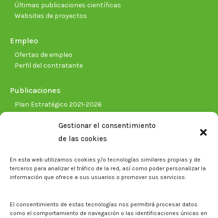
Últimas publicaciones científicas
Websites de proyectos
Empleo
Ofertas de empleo
Perfil del contratante
Publicaciones
Plan Estratégico 2021-2026
Memorias corporativas
Gestionar el consentimiento
Biblioteca. Repositorio CITAREA
de las cookies
Sala de prensa
En esta web utilizamos cookies y/o tecnologías similares propias y de
Noticias
terceros para analizar el tráfico de la red, así como poder personalizar la
Eventos
información que ofrece a sus usuarios o promover sus servicios.
El CITA en los medios de comunicación
Identidad corporativa
El consentimiento de estas tecnologías nos permitirá procesar datos
Boletín electrónico cita2
como el comportamiento de navegación o las identificaciones únicas en