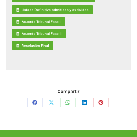
Listado Definitivo admitidos y excluidos
Acuerdo Tribunal Fase I
Acuerdo Tribunal Fase II
Resolución Final
Compartir
Share
Share
Share
Share
Share
on
on
on
on
on
Facebook
X
WhatsApp
LinkedIn
Pinterest