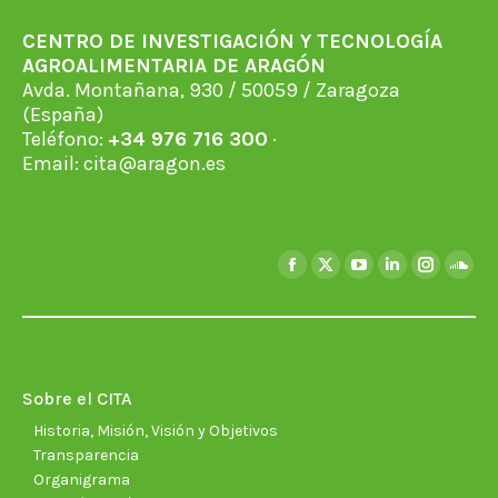
CENTRO DE INVESTIGACIÓN Y TECNOLOGÍA
AGROALIMENTARIA DE ARAGÓN
Avda. Montañana, 930 / 50059 / Zaragoza
(España)
Teléfono:
+34 976 716 300
·
Email:
cita@aragon.es
Encuéntranos en:
Facebook
X
YouTube
Linkedin
Instagra
Soun
page
page
page
page
page
page
opens
opens
opens
opens
opens
open
in
in
in
in
in
in
new
new
new
new
new
new
Sobre el CITA
window
window
window
window
window
wind
Historia, Misión, Visión y Objetivos
Transparencia
Organigrama