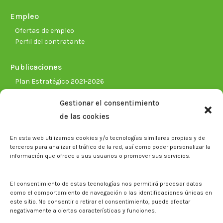
Empleo
Ofertas de empleo
Perfil del contratante
Publicaciones
Plan Estratégico 2021-2026
Memorias corporativas
Gestionar el consentimiento
Biblioteca. Repositorio CITAREA
de las cookies
Sala de prensa
En esta web utilizamos cookies y/o tecnologías similares propias y de
Noticias
terceros para analizar el tráfico de la red, así como poder personalizar la
Eventos
información que ofrece a sus usuarios o promover sus servicios.
El CITA en los medios de comunicación
Identidad corporativa
El consentimiento de estas tecnologías nos permitirá procesar datos
Boletín electrónico cita2
como el comportamiento de navegación o las identificaciones únicas en
este sitio. No consentir o retirar el consentimiento, puede afectar
negativamente a ciertas características y funciones.
Contacto