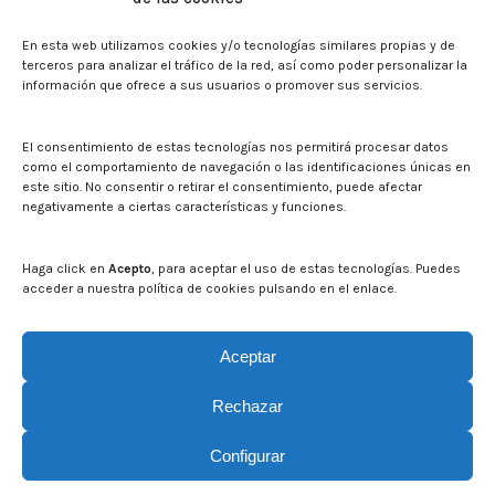
Sala de prensa
En esta web utilizamos cookies y/o tecnologías similares propias y de
Noticias
terceros para analizar el tráfico de la red, así como poder personalizar la
Eventos
información que ofrece a sus usuarios o promover sus servicios.
El CITA en los medios de comunicación
Identidad corporativa
El consentimiento de estas tecnologías nos permitirá procesar datos
Boletín electrónico cita2
como el comportamiento de navegación o las identificaciones únicas en
este sitio. No consentir o retirar el consentimiento, puede afectar
negativamente a ciertas características y funciones.
Contacto
Mapa del sitio web
Haga click en
Acepto
, para aceptar el uso de estas tecnologías. Puedes
acceder a nuestra política de cookies pulsando en el enlace.
Buscar en la web del CITA
Buscar:
Aceptar
Rechazar
Configurar