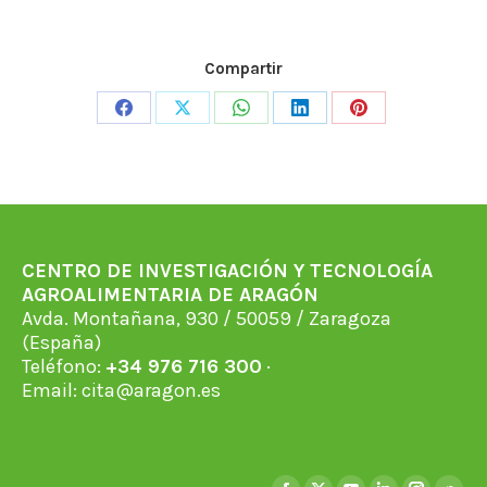
Compartir
Share
Share
Share
Share
Share
on
on
on
on
on
Facebook
X
WhatsApp
LinkedIn
Pinterest
CENTRO DE INVESTIGACIÓN Y TECNOLOGÍA
AGROALIMENTARIA DE ARAGÓN
Avda. Montañana, 930 / 50059 / Zaragoza
(España)
Teléfono:
+34 976 716 300
·
Email:
cita@aragon.es
Encuéntranos en: