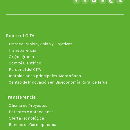
Facebook
X
YouTube
Linkedin
Instagra
Soun
page
page
page
page
page
page
opens
opens
opens
opens
opens
open
in
in
in
in
in
in
new
new
new
new
new
new
Sobre el CITA
window
window
window
window
window
wind
Historia, Misión, Visión y Objetivos
Transparencia
Organigrama
Comité Científico
Personal del CITA
Instalaciones principales. Montañana
Centro de Innovación en Bioeconomía Rural de Teruel
Transferencia
Oficina de Proyectos
Patentes y obtenciones
Oferta Tecnológica
Bancos de Germoplasma