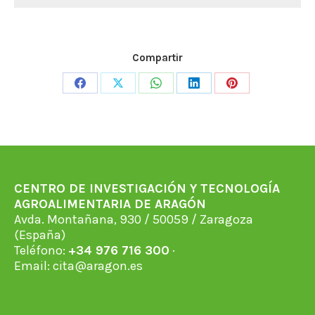
Compartir
Share
Share
Share
Share
Share
on
on
on
on
on
Facebook
X
WhatsApp
LinkedIn
Pinterest
CENTRO DE INVESTIGACIÓN Y TECNOLOGÍA
AGROALIMENTARIA DE ARAGÓN
Avda. Montañana, 930 / 50059 / Zaragoza
(España)
Teléfono:
+34 976 716 300
·
Email:
cita@aragon.es