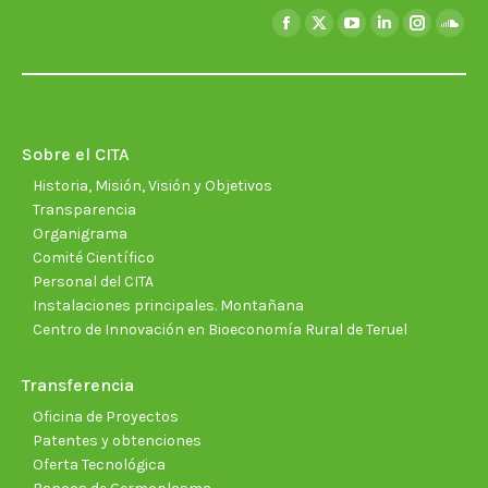
Encuéntranos en:
Facebook
X
YouTube
Linkedin
Instagra
Soun
page
page
page
page
page
page
opens
opens
opens
opens
opens
open
in
in
in
in
in
in
new
new
new
new
new
new
Sobre el CITA
window
window
window
window
window
wind
Historia, Misión, Visión y Objetivos
Transparencia
Organigrama
Comité Científico
Personal del CITA
Instalaciones principales. Montañana
Centro de Innovación en Bioeconomía Rural de Teruel
Transferencia
Oficina de Proyectos
Patentes y obtenciones
Oferta Tecnológica