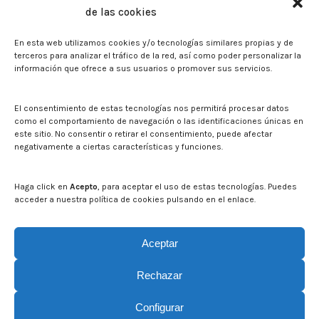
de las cookies
Sala de prensa
En esta web utilizamos cookies y/o tecnologías similares propias y de
Noticias
terceros para analizar el tráfico de la red, así como poder personalizar la
Eventos
información que ofrece a sus usuarios o promover sus servicios.
El CITA en los medios de comunicación
Identidad corporativa
El consentimiento de estas tecnologías nos permitirá procesar datos
Boletín electrónico cita2
como el comportamiento de navegación o las identificaciones únicas en
este sitio. No consentir o retirar el consentimiento, puede afectar
negativamente a ciertas características y funciones.
Contacto
Mapa del sitio web
Haga click en
Acepto
, para aceptar el uso de estas tecnologías. Puedes
acceder a nuestra política de cookies pulsando en el enlace.
Buscar en la web del CITA
Buscar:
Aceptar
Rechazar
Configurar