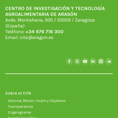
CENTRO DE INVESTIGACIÓN Y TECNOLOGÍA
AGROALIMENTARIA DE ARAGÓN
Avda. Montañana, 930 / 50059 / Zaragoza
(España)
Teléfono:
+34 976 716 300
·
Email:
cita@aragon.es
Encuéntranos en:
Facebook
X
YouTube
Linkedin
Instagra
Soun
page
page
page
page
page
page
opens
opens
opens
opens
opens
open
in
in
in
in
in
in
new
new
new
new
new
new
Sobre el CITA
window
window
window
window
window
wind
Historia, Misión, Visión y Objetivos
Transparencia
Organigrama