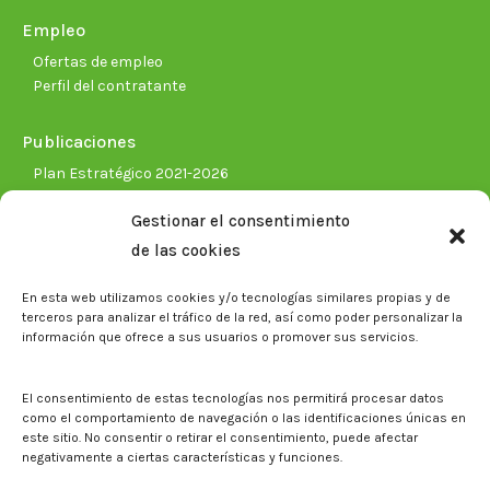
Empleo
Ofertas de empleo
Perfil del contratante
Publicaciones
Plan Estratégico 2021-2026
Memorias corporativas
Gestionar el consentimiento
Biblioteca. Repositorio CITAREA
de las cookies
Sala de prensa
En esta web utilizamos cookies y/o tecnologías similares propias y de
Noticias
terceros para analizar el tráfico de la red, así como poder personalizar la
Eventos
información que ofrece a sus usuarios o promover sus servicios.
El CITA en los medios de comunicación
Identidad corporativa
El consentimiento de estas tecnologías nos permitirá procesar datos
Boletín electrónico cita2
como el comportamiento de navegación o las identificaciones únicas en
este sitio. No consentir o retirar el consentimiento, puede afectar
negativamente a ciertas características y funciones.
Contacto
Mapa del sitio web