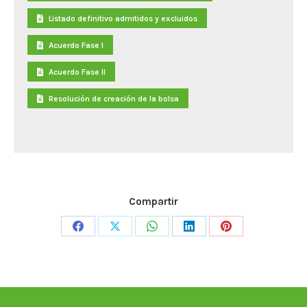
Listado definitivo admitidos y excluidos
Acuerdo Fase I
Acuerdo Fase II
Resolución de creación de la bolsa
Compartir
Share
Share
Share
Share
Share
on
on
on
on
on
Facebook
X
WhatsApp
LinkedIn
Pinterest