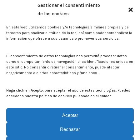
Gestionar el consentimiento
Biblioteca. Repositorio CITAREA
de las cookies
Sala de prensa
En esta web utilizamos cookies y/o tecnologías similares propias y de
Noticias
terceros para analizar el tráfico de la red, así como poder personalizar la
Eventos
información que ofrece a sus usuarios o promover sus servicios.
El CITA en los medios de comunicación
Identidad corporativa
El consentimiento de estas tecnologías nos permitirá procesar datos
Boletín electrónico cita2
como el comportamiento de navegación o las identificaciones únicas en
este sitio. No consentir o retirar el consentimiento, puede afectar
negativamente a ciertas características y funciones.
Contacto
Mapa del sitio web
Haga click en
Acepto
, para aceptar el uso de estas tecnologías. Puedes
acceder a nuestra política de cookies pulsando en el enlace.
Buscar en la web del CITA
Buscar:
Aceptar
Rechazar