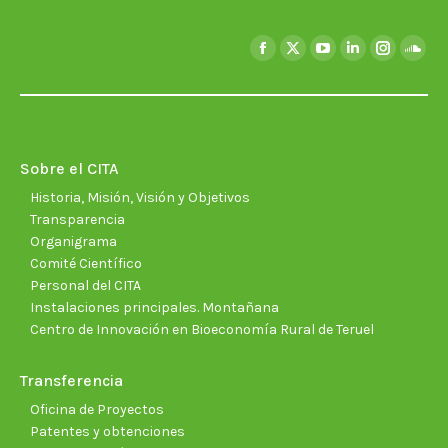
Encuéntranos en:
Facebook
X
YouTube
Linkedin
Instagra
Soun
page
page
page
page
page
page
opens
opens
opens
opens
opens
open
in
in
in
in
in
in
new
new
new
new
new
new
Sobre el CITA
window
window
window
window
window
wind
Historia, Misión, Visión y Objetivos
Transparencia
Organigrama
Comité Científico
Personal del CITA
Instalaciones principales. Montañana
Centro de Innovación en Bioeconomía Rural de Teruel
Transferencia
Oficina de Proyectos
Patentes y obtenciones