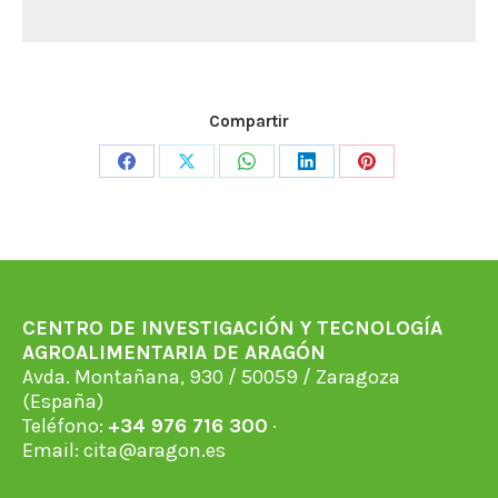
Compartir
Share
Share
Share
Share
Share
on
on
on
on
on
Facebook
X
WhatsApp
LinkedIn
Pinterest
CENTRO DE INVESTIGACIÓN Y TECNOLOGÍA
AGROALIMENTARIA DE ARAGÓN
Avda. Montañana, 930 / 50059 / Zaragoza
(España)
Teléfono:
+34 976 716 300
·
Email:
cita@aragon.es